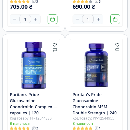
3
3
705.00 ₴
690.00 ₴
Puritan's Pride
Puritan's Pride
Glucosamine
Glucosamine
Chondroitin Complex —
Chondroitin MSM
capsules | 120
Double Strength | 240
Код товару: PP-12544330
Код товару: PP-12544955
В наявності
В наявності
2
1