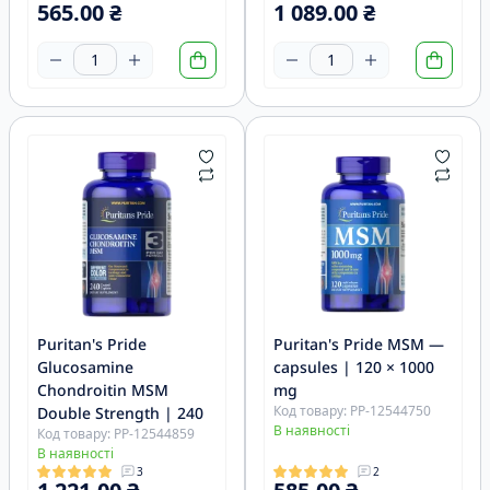
565.00 ₴
1 089.00 ₴
Puritan's Pride
Puritan's Pride MSM —
Glucosamine
capsules | 120 × 1000
Chondroitin MSM
mg
Код товару: PP-12544750
Double Strength | 240
В наявності
Код товару: PP-12544859
В наявності
3
2