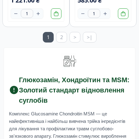
1 221.00 ₴
585.00 ₴
1
2
>
>|
Глюкозамін, Хондроїтин та MSM:
Золотий стандарт відновлення
суглобів
Комплекс Glucosamine Chondroitin MSM
— це
найефективніша і найбільш вивчена трійка інгредієнтів
для лікування та профілактики травм суглобово-
зв'язкового апарату. Глюкозамін стимулює вироблення