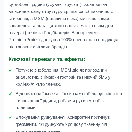
суглобової рідини (усуває "хрускіт"), Хондроїтин
відновлює саму структуру хряща, запобігаючи його
стиранню, а MSM (органічна сірка) миттєво знімає
запалення та біль. Ця комбінація є маст-хевом для
пауерліфтерів та бодібілдерів. В асортименті
PremiumProtein
доступна 100% оригінальна продукція
від топових світових брендів.
Ключові переваги та ефекти:
Потужне знеболення:
MSM діє як природний
анальгетик, знімаючи гострий та ниючий біль у
колінах/ліктях/плечах.
Відновлення "змазки":
Глюкозамін збільшує кількість
синовіальної рідини, роблячи рухи суглобів
плавними.
Блокування руйнування:
Хондроїтин пригнічує
ферменти, які руйнують хрящову тканину під
впливом навантажень.