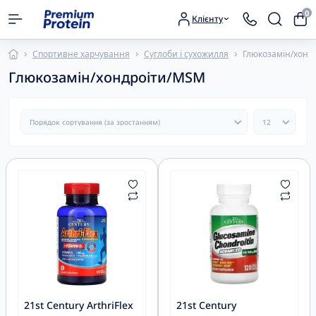
0
Клієнту
Спортивне харчування
Суглоби і сухожилля
Глюкозамін/хонд
Глюкозамін/хондроіти/MSM
21st Century ArthriFlex
21st Century