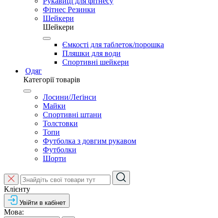
Рукавиці для фітнесу
Фітнес Резинки
Шейкери
Шейкери
Ємкості для таблеток/порошка
Пляшки для води
Спортивні шейкери
Одяг
Категорії товарів
Лосини/Леґінси
Майки
Спортивні штани
Толстовки
Топи
Футболка з довгим рукавом
Футболки
Шорти
Клієнту
Увійти в кабінет
Мова: