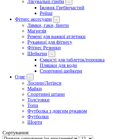
Лікувальні гриби
Їжовик Гребінчастий
Рейші
Фітнес аксесуари
Лямки, гаки, бинти
Магнезія
Ремені для важкої атлетики
Рукавиці для фітнесу
Фітнес Резинки
Шейкери
Ємкості для таблеток/порошка
Пляшки для води
Спортивні шейкери
Одяг
Лосини/Леґінси
Майки
Спортивні штани
Толстовки
Топи
Футболка з довгим рукавом
Футболки
Шорти
Сортування: