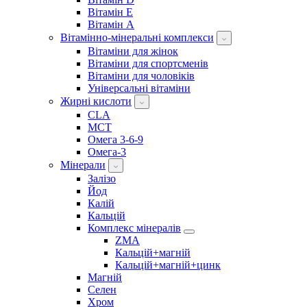
Вітамін E
Вітамін А
Вітамінно-мінеральні комплекси
Вітаміни для жінок
Вітаміни для спортсменів
Вітаміни для чоловіків
Універсальні вітаміни
Жирні кислоти
CLA
MCT
Омега 3-6-9
Омега-3
Мінерали
Залізо
Йод
Калій
Кальцій
Комплекс мінералів
ZMA
Кальцій+магній
Кальцій+магній+цинк
Магній
Селен
Хром