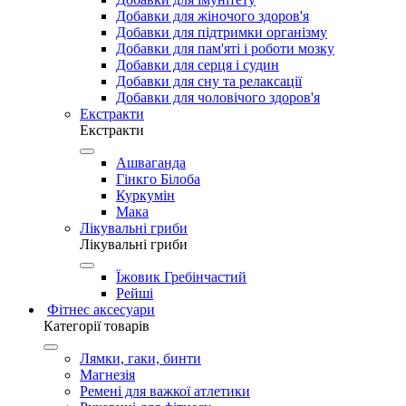
Добавки для жіночого здоров'я
Добавки для підтримки організму
Добавки для пам'яті і роботи мозку
Добавки для серця і судин
Добавки для сну та релаксації
Добавки для чоловічого здоров'я
Екстракти
Екстракти
Ашваганда
Гінкго Білоба
Куркумін
Мака
Лікувальні гриби
Лікувальні гриби
Їжовик Гребінчастий
Рейші
Фітнес аксесуари
Категорії товарів
Лямки, гаки, бинти
Магнезія
Ремені для важкої атлетики