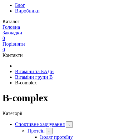
Блог
Виробники
Каталог
Головна
Закладки
0
Порівняти
0
Контакти
Вітаміни та БАДи
Вітаміни групи B
B-complex
B-complex
Категорії
Спортивне харчування
Протеїн
Ізолят протеїну