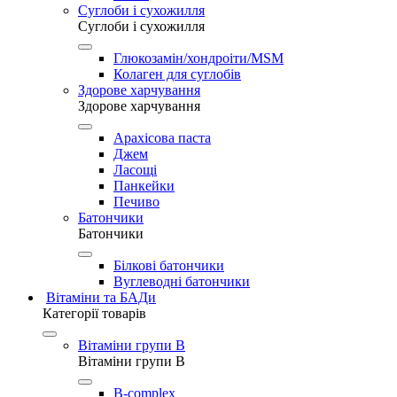
Суглоби і сухожилля
Суглоби і сухожилля
Глюкозамін/хондроіти/MSM
Колаген для суглобів
Здорове харчування
Здорове харчування
Арахісова паста
Джем
Ласощі
Панкейки
Печиво
Батончики
Батончики
Білкові батончики
Вуглеводні батончики
Вітаміни та БАДи
Категорії товарів
Вітаміни групи B
Вітаміни групи B
B-complex