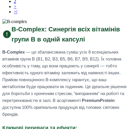
2
>
>|
B-Complex: Синергія всіх вітамінів
групи B в одній капсулі
B-Complex
— це збалансована суміш усіх 8 есенціальних
вітамінів групи B (B1, B2, B3, B5, B6, B7, B9, B12). Їх головна
особливість у тому, що вони працюють у синергії — тобто
ефективність одного вітаміну залежить від наявності інших.
Прийом повноцінного B-комплексу гарантує, що ваш
метаболізм буде працювати як годинник. Це ідеальне рішення
для боротьби з хронічним стресом, "вигоранням" на роботі та
перетренованістю в залі. В асортименті
PremiumProtein
доступна 100% оригінальна продукція від топових світових
брендів.
Ключові переваги та ефекти: