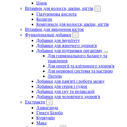
Цинк
Вітаміни для волосся, шкіри, нігтів
Гіалуронова кислота
Колаген
Комплекси для волосся, шкіри, нігтів
Вітаміни для зміцнення кісток
Функціональні добавки
Добавки для імунітету
Добавки для жіночого здоров'я
Добавки для підтримки організму
Для гормонального балансу та
травлення
Для енергії та клітинного здоров'я
Для нервової системи та настрою
Лютеїн
Добавки для пам'яті і роботи мозку
Добавки для серця і судин
Добавки для сну та релаксації
Добавки для чоловічого здоров'я
Екстракти
Ашваганда
Гінкго Білоба
Куркумін
Мака