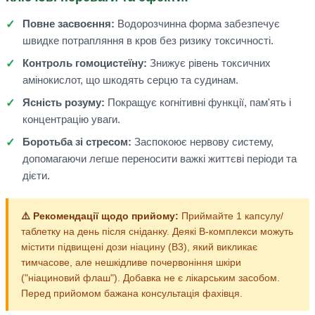
Повне засвоєння:
Водорозчинна форма забезпечує
швидке потрапляння в кров без ризику токсичності.
Контроль гомоцистеїну:
Знижує рівень токсичних
амінокислот, що шкодять серцю та судинам.
Ясність розуму:
Покращує когнітивні функції, пам'ять і
концентрацію уваги.
Боротьба зі стресом:
Заспокоює нервову систему,
допомагаючи легше переносити важкі життєві періоди та
дієти.
⚠️ Рекомендації щодо прийому:
Приймайте 1 капсулу/
таблетку на день після сніданку. Деякі B-комплекси можуть
містити підвищені дози ніацину (B3), який викликає
тимчасове, але нешкідливе почервоніння шкіри
("ніациновий флаш"). Добавка не є лікарським засобом.
Перед прийомом бажана консультація фахівця.