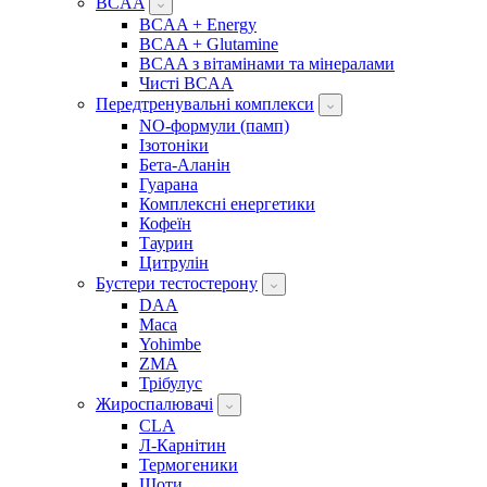
BCAA
BCAA + Energy
BCAA + Glutamine
BCAA з вітамінами та мінералами
Чисті BCAA
Передтренувальні комплекси
NO-формули (памп)
Ізотоніки
Бета-Аланін
Гуарана
Комплексні енергетики
Кофеїн
Таурин
Цитрулін
Бустери тестостерону
DAA
Maca
Yohimbe
ZMA
Трібулус
Жироспалювачі
CLA
Л-Карнітин
Термогеники
Шоти