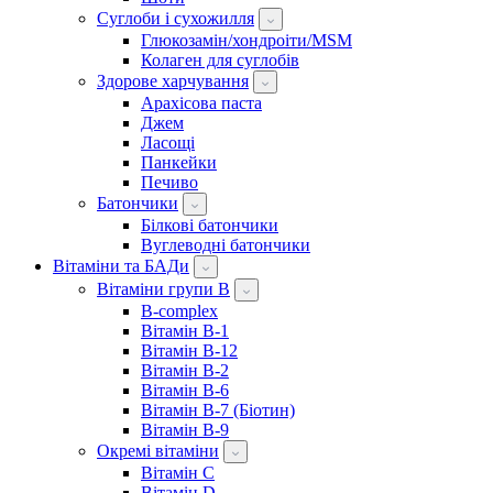
Суглоби і сухожилля
Глюкозамін/хондроіти/MSM
Колаген для суглобів
Здорове харчування
Арахісова паста
Джем
Ласощі
Панкейки
Печиво
Батончики
Білкові батончики
Вуглеводні батончики
Вітаміни та БАДи
Вітаміни групи B
B-complex
Вітамін B-1
Вітамін B-12
Вітамін B-2
Вітамін B-6
Вітамін B-7 (Біотин)
Вітамін B-9
Окремі вітаміни
Вітамін C
Вітамін D