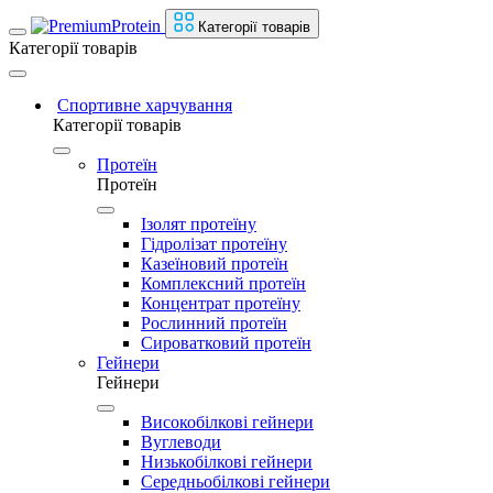
Категорії товарів
Категорії товарів
Спортивне харчування
Категорії товарів
Протеїн
Протеїн
Ізолят протеїну
Гідролізат протеїну
Казеїновий протеїн
Комплексний протеїн
Концентрат протеїну
Рослинний протеїн
Сироватковий протеїн
Гейнери
Гейнери
Високобілкові гейнери
Вуглеводи
Низькобілкові гейнери
Середньобілкові гейнери