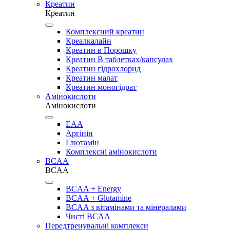
Креатин
Креатин
Комплексний креатин
Креалкалайн
Креатин в Порошку
Креатин В таблетках/капсулах
Креатин гідрохлорид
Креатин малат
Креатин моногідрат
Амінокислоти
Амінокислоти
EAA
Аргінін
Глютамін
Комплексні амінокислоти
BCAA
BCAA
BCAA + Energy
BCAA + Glutamine
BCAA з вітамінами та мінералами
Чисті BCAA
Передтренувальні комплекси