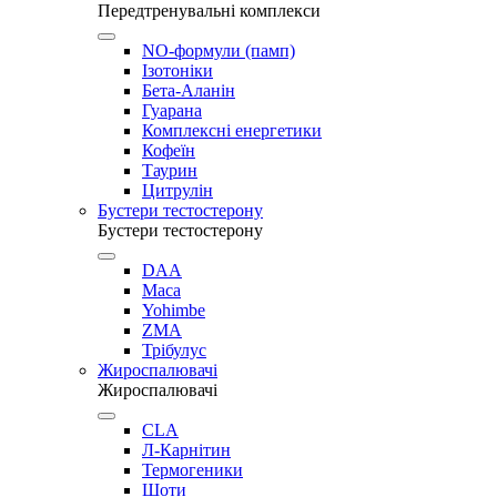
Передтренувальні комплекси
NO-формули (памп)
Ізотоніки
Бета-Аланін
Гуарана
Комплексні енергетики
Кофеїн
Таурин
Цитрулін
Бустери тестостерону
Бустери тестостерону
DAA
Maca
Yohimbe
ZMA
Трібулус
Жироспалювачі
Жироспалювачі
CLA
Л-Карнітин
Термогеники
Шоти