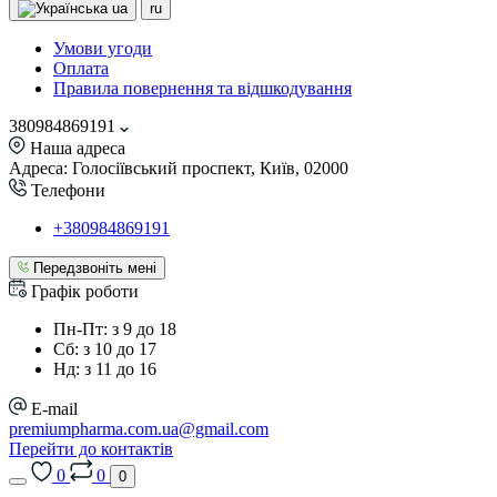
ua
ru
Умови угоди
Оплата
Правила повернення та відшкодування
380984869191
Наша адреса
Адреса: Голосіївський проспект, Київ, 02000
Телефони
+380984869191
Передзвоніть мені
Графік роботи
Пн-Пт: з 9 до 18
Сб: з 10 до 17
Нд: з 11 до 16
E-mail
premiumpharma.com.ua@gmail.com
Перейти до контактів
0
0
0