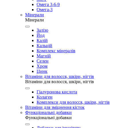
Омега 3-6-9
Омега-3
Мінерали
Мінерали
Залізо
Йод
Калій
Кальцій
Комплекс мінералів
Магній
Селен
Хром
Цинк
Вітаміни для волосся, шкіри, нігтів
Вітаміни для волосся, шкіри, нігтів
Гіалуронова кислота
Колаген
Комплекси для волосся, шкіри, нігтів
Вітаміни для зміцнення кісток
Функціональні добавки
Функціональні добавки
Добавки для імунітету