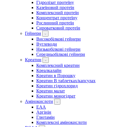
Гідролізат протеїну
Казеїновий протеїн
Комплексний протеїн
Концентрат протеїну
Рослинний протеїн
Сироватковий протеїн
Гейнери
Високобілкові гейнери
Вуглеводи
Низькобілкові гейнери
Середньобілкові гейнери
Креатин
Комплексний креатин
Креалкалайн
Креатин в Порошку
Креатин В таблетках/капсулах
Креатин гідрохлорид
Креатин малат
Креатин моногідрат
Амінокислоти
EAA
Аргінін
Глютамін
Комплексні амінокислоти