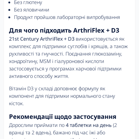
Без глютену
Без яловичини
Продукт пройшов лабораторні випробування
Для чого підходить ArthriFlex + D3
21st Century ArthriFlex + D3
використовується як
комплекс для підтримки суглобів і хрящів, а також
рухливості та гнучкості. Поєднання глюкозаміну,
хондроїтину, MSM і гіалуронової кислоти
застосовується у програмах харчової підтримки
активного способу життя.
Вітамін D3 у складі доповнює формулу як
компонент для підтримки нормального стану
кісток.
Рекомендації щодо застосування
Дорослим приймати по
4 таблетки на день
(2
вранці та 2 вдень), бажано під час їжі або