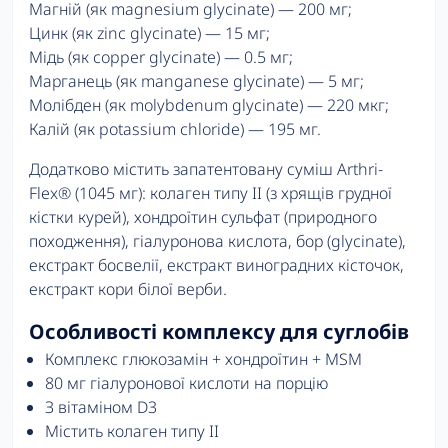
Магній (як magnesium glycinate) — 200 мг;
Цинк (як zinc glycinate) — 15 мг;
Мідь (як copper glycinate) — 0.5 мг;
Марганець (як manganese glycinate) — 5 мг;
Молібден (як molybdenum glycinate) — 220 мкг;
Калій (як potassium chloride) — 195 мг.
Додатково містить запатентовану суміш Arthri-
Flex® (1045 мг): колаген типу II (з хрящів грудної
кістки курей), хондроїтин сульфат (природного
походження), гіалуронова кислота, бор (glycinate),
екстракт босвелії, екстракт виноградних кісточок,
екстракт кори білої верби.
Особливості комплексу для суглобів
Комплекс глюкозамін + хондроїтин + MSM
80 мг гіалуронової кислоти на порцію
З вітаміном D3
Містить колаген типу II