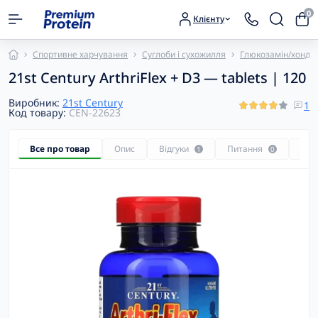
0
Клієнту
Спортивне харчування
Суглоби і сухожилля
Глюкозамін/хондр
21st Century ArthriFlex + D3 — tablets | 120
Виробник:
21st Century
1
Код товару:
CEN-22623
Все про товар
Опис
Відгуки
Питання
Рек
1
0