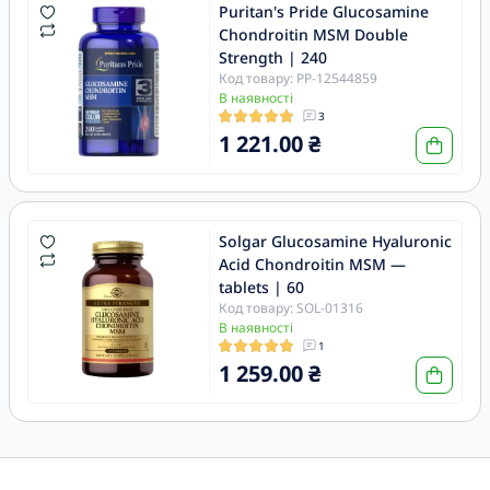
Puritan's Pride Glucosamine
Chondroitin MSM Double
Strength | 240
Код товару: PP-12544859
В наявності
3
1 221.00 ₴
Solgar Glucosamine Hyaluronic
Acid Chondroitin MSM —
tablets | 60
Код товару: SOL-01316
В наявності
1
1 259.00 ₴