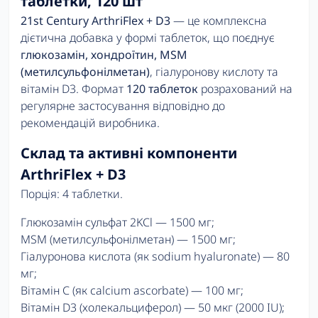
таблетки, 120 шт
21st Century ArthriFlex + D3
— це комплексна
дієтична добавка у формі таблеток, що поєднує
глюкозамін, хондроїтин, MSM
(метилсульфонілметан)
, гіалуронову кислоту та
вітамін D3. Формат
120 таблеток
розрахований на
регулярне застосування відповідно до
рекомендацій виробника.
Склад та активні компоненти
ArthriFlex + D3
Порція: 4 таблетки.
Глюкозамін сульфат 2KCl — 1500 мг;
MSM (метилсульфонілметан) — 1500 мг;
Гіалуронова кислота (як sodium hyaluronate) — 80
мг;
Вітамін C (як calcium ascorbate) — 100 мг;
Вітамін D3 (холекальциферол) — 50 мкг (2000 IU);