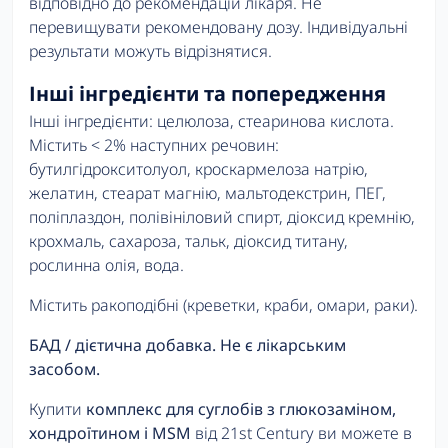
відповідно до рекомендацій лікаря. Не
перевищувати рекомендовану дозу. Індивідуальні
результати можуть відрізнятися.
Інші інгредієнти та попередження
Інші інгредієнти: целюлоза, стеаринова кислота.
Містить < 2% наступних речовин:
бутилгідрокситолуол, кроскармелоза натрію,
желатин, стеарат магнію, мальтодекстрин, ПЕГ,
поліплаздон, полівініловий спирт, діоксид кремнію,
крохмаль, сахароза, тальк, діоксид титану,
рослинна олія, вода.
Містить ракоподібні (креветки, краби, омари, раки).
БАД / дієтична добавка. Не є лікарським
засобом.
Купити
комплекс для суглобів з глюкозаміном,
хондроїтином і MSM
від 21st Century ви можете в