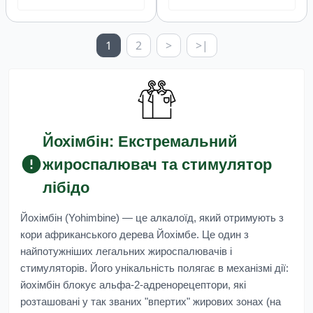
1
2
>
>|
Йохімбін: Екстремальний
жироспалювач та стимулятор
лібідо
Йохімбін (Yohimbine)
— це алкалоїд, який отримують з
кори африканського дерева Йохімбе. Це один з
найпотужніших легальних жироспалювачів і
стимуляторів. Його унікальність полягає в механізмі дії:
йохімбін блокує альфа-2-адренорецептори, які
розташовані у так званих "впертих" жирових зонах (на