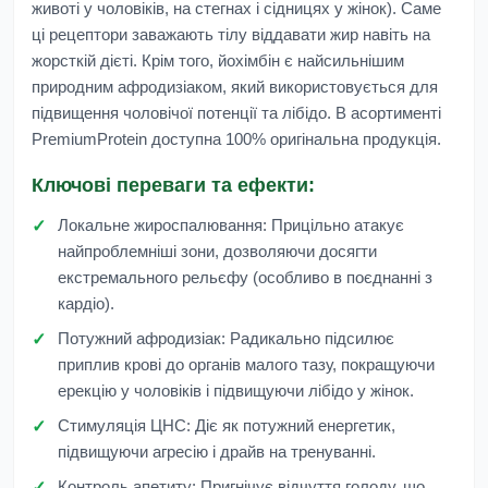
животі у чоловіків, на стегнах і сідницях у жінок). Саме
ці рецептори заважають тілу віддавати жир навіть на
жорсткій дієті. Крім того, йохімбін є найсильнішим
природним афродизіаком, який використовується для
підвищення чоловічої потенції та лібідо. В асортименті
PremiumProtein
доступна 100% оригінальна продукція.
Ключові переваги та ефекти:
Локальне жироспалювання:
Прицільно атакує
найпроблемніші зони, дозволяючи досягти
екстремального рельєфу (особливо в поєднанні з
кардіо).
Потужний афродизіак:
Радикально підсилює
приплив крові до органів малого тазу, покращуючи
ерекцію у чоловіків і підвищуючи лібідо у жінок.
Стимуляція ЦНС:
Діє як потужний енергетик,
підвищуючи агресію і драйв на тренуванні.
Контроль апетиту:
Пригнічує відчуття голоду, що