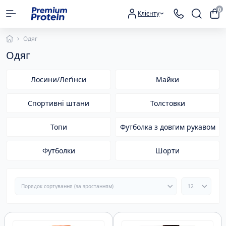
0
Клієнту
Одяг
Одяг
Лосини/Леґінси
Майки
Спортивні штани
Толстовки
Топи
Футболка з довгим рукавом
Футболки
Шорти