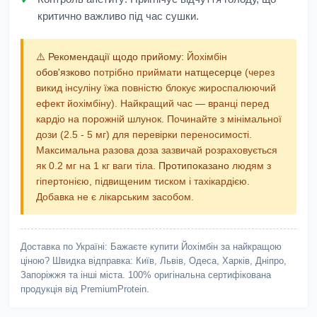
критично важливо під час сушки.
⚠️ Рекомендації щодо прийому:
Йохімбін
обов'язково
потрібно приймати
натщесерце
(через
викид інсуліну їжа повністю блокує жироспалюючий
ефект йохімбіну). Найкращий час — вранці перед
кардіо на порожній шлунок. Починайте з мінімальної
дози (2.5 - 5 мг) для перевірки переносимості.
Максимальна разова доза зазвичай розраховується
як 0.2 мг на 1 кг ваги тіла.
Протипоказано
людям з
гіпертонією, підвищеним тиском і тахікардією.
Добавка не є лікарським засобом.
Доставка по Україні:
Бажаєте купити Йохімбін за найкращою
ціною? Швидка відправка: Київ, Львів, Одеса, Харків, Дніпро,
Запоріжжя та інші міста. 100% оригінальна сертифікована
продукція від PremiumProtein.