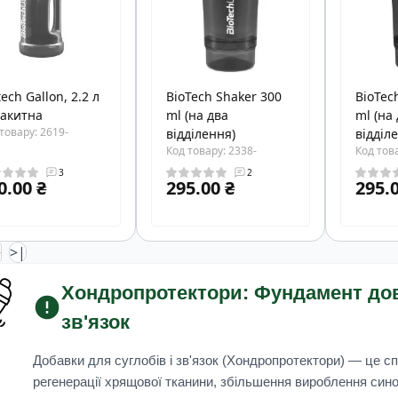
tech Gallon, 2.2 л
BioTech Shaker 300
BioTec
лакитна
ml (на два
ml (на
товару: 2619-
відділення)
відділ
Код товару: 2338-
Код това
3
2
0.00 ₴
295.00 ₴
295.0
>
>|
Хондропротектори: Фундамент дов
зв'язок
Добавки для суглобів і зв'язок (Хондропротектори)
— це спе
регенерації хрящової тканини, збільшення вироблення синов