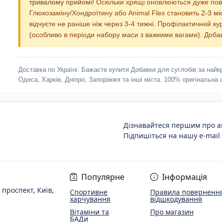
тривалому прийомі!
Оскільки хрящі оновлюються дуже пов
Глюкозаміну/Хондроїтину або Animal Flex становить
2-3 мі
відчуєте не раніше ніж через 3-4 тижні. Профілактичний к
(особливо в періоди набору маси з важкими вагами). Добав
Доставка по Україні:
Бажаєте купити Добавки для суглобів за найк
Одеса, Харків, Дніпро, Запоріжжя та інші міста. 100% оригінальна 
Дізнавайтеся першим про ак
Підпишіться на нашу e-mail
Популярне
Інформація
 проспект, Київ,
Спортивне
Правила повернення
харчування
відшкодування
Вітаміни та
Про магазин
БАДи