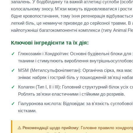
запалень. У бодібілдингу та важкій атлетиці суглоби (особл
колосальному зносу. М'язи можуть відновлюватися і рости
бідне кровопостачання, тому їхня регенерація відбувається 
легкий біль, це неминуче призведе до серйозної травми. В
найпотужніші багатокомпонентні комплекси (типу Animal Flex
Ключові інгредієнти та їх дія:
Глюкозамін і Хондроїтин:
Основні будівельні блоки для
тканини і стимулюють вироблення внутрішньосуглобовог
MSM (Метилсульфонілметан):
Органічна сірка, яка ма
знімає набряк і гострий біль у пошкодженій зв'язці наб
Колаген (Тип I, II і III):
Головний структурний білок усіх сп
Роблять зв'язки еластичними і стійкими до розривів.
Гіалуронова кислота:
Відповідає за в'язкість суглобово
кістками.
⚠️ Рекомендації щодо прийому:
Головне правило хондроп