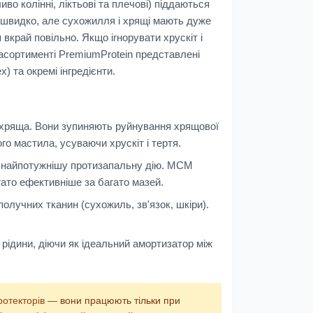
иво колінні, ліктьові та плечові) піддаються
 швидко, але сухожилля і хрящі мають дуже
вкрай повільно. Якщо ігнорувати хрускіт і
 асортименті
PremiumProtein
представлені
) та окремі інгредієнти.
 хряща. Вони зупиняють руйнування хрящової
о мастила, усуваючи хрускіт і тертя.
є найпотужнішу протизапальну дію. МСМ
агато ефективніше за багато мазей.
олучних тканин (сухожиль, зв'язок, шкіри).
ї рідини, діючи як ідеальний амортизатор між
ротекторів —
вони працюють тільки при