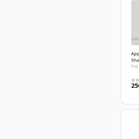
Футболка з довгим рукавом
Футболки
Шорти
App
Sha
Код 
25