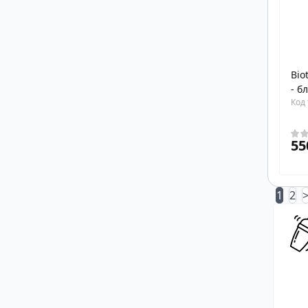
Bio
- б
Код 
55
1
2