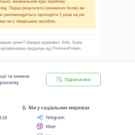
ільно, мінімальний курс прийому
сяці
. Перші результати (зниження болю) ви
урс рекомендується проходити 2 рази на рік
ка не є лікарським засобом.
ращою ціною? Швидка відправка: Київ, Львів,
сертифікована продукція від PremiumProtein.
ції та знижки
Підписатися
 розсилку
Ми у соціальних мережах
 та
Telegram
Viber