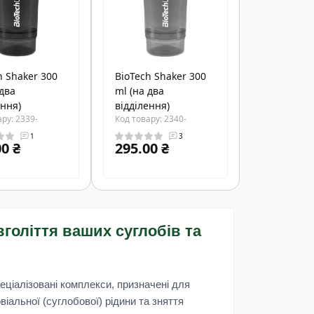
h Shaker 300
BioTech Shaker 300
 два
ml (на два
ення)
відділення)
ру: 2339-
Код товару: 2340-
1
3
0 ₴
295.00 ₴
голіття ваших суглобів та
ціалізовані комплекси, призначені для
іальної (суглобової) рідини та зняття