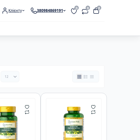
0
0
0
Клієнту
380984869191
сний креатин
EAA
CLA
и для жінок
алайн
Аргінін
MCT
и для спортсменів
 в Порошку
Глютамін
Омега 3-6-9
 для чоловіків
 В таблетках/
Комплексні амінокислоти
Омега-3
альні вітаміни
х
 гідрохлорид
 малат
 моногідрат
Добавки для імунітету
CLA
Добавки для жіночого
Л-Карнітин
здоров'я
e
Термогеники
Добавки для підтримки