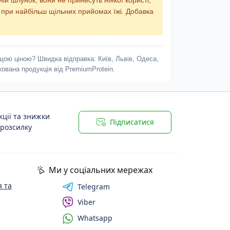
х при найбільш щільних прийомах їжі. Добавка
ою ціною? Швидка відправка: Київ, Львів, Одеса,
кована продукція від PremiumProtein.
ції та знижки
Підписатися
 розсилку
Ми у соціальних мережах
 та
Telegram
Viber
Whatsapp