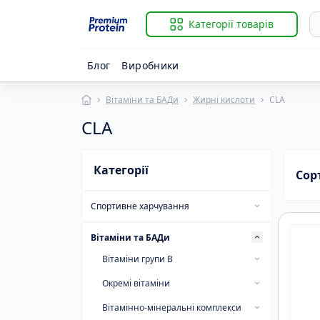
Категорії товарів
Блог
Виробники
Вітаміни та БАДи
Жирні кислоти
CLA
Із
B
CLA
Гі
Ві
К
Ві
К
Ві
Категорії
Сор
К
Ві
Р
Ві
Спортивне харчування
С
Ві
Протеїн
Вітаміни та БАДи
Ізолят протеїну
Гейнери
Вітаміни групи B
Гідролізат протеїну
Високобілкові гейнери
За
Креатин
B-complex
Окремі вітаміни
B
Й
Казеїновий протеїн
Вуглеводи
Комплексний креатин
Амінокислоти
B
Вітамін B-1
Вітамін C
К
Вітамінно-мінеральні комплекси
Комплексний протеїн
Низькобілкові гейнери
Креалкалайн
EAA
BC