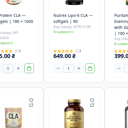
альцій
Бета-Аланін
шкіри, нігтів
інералами
ZMA
омплекс мінералів
Гуарана
исті BCAA
Трібулус
агній
rotein CLA —
Nutrex Lipo-6 CLA —
Puritan
Комплексні енергетики
tgels | 180 × 1600
softgels | 90
Evenin
елен
Кофеїн
Код товару: NTRX-0189
with G
ром
В наявності
Таурин
товару: MP-
| 100 
инк
30409
Код тов
Цитрулін
аявності
В наявн
3
2
5.00 ₴
649.00 ₴
399.0
люкозамін/хондроіти/MSM
Арахісова паста
Білкові
лаген для суглобів
Джем
Вуглево
шваганда
Їжовик Гребінчастий
Ласощі
нкго Білоба
Рейші
Панкейки
уркумін
Печиво
ака