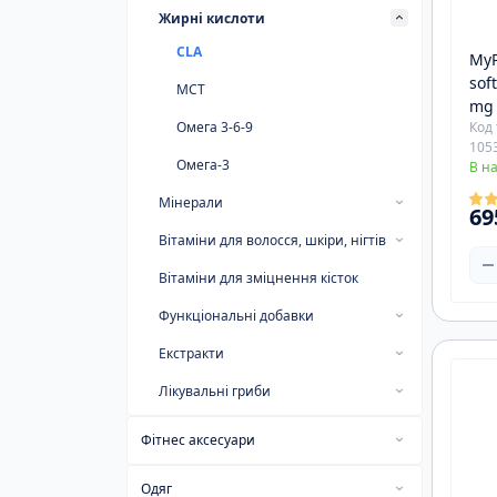
BCAA
К
Вітамін B-12
Вітамін D
Вітаміни для жінок
Жирні кислоти
м
К
Концентрат протеїну
Середньобілкові гейнери
Креатин в Порошку
Аргінін
BCAA + Energy
Передтренувальні комплекси
Вітамін B-2
Вітамін E
Вітаміни для спортсменів
Ч
CLA
М
MyP
Рослинний протеїн
Креатин В таблетках/капсулах
Глютамін
BCAA + Glutamine
NO-формули (памп)
Бустери тестостерону
sof
Вітамін B-6
Вітамін А
Вітаміни для чоловіків
С
MCT
mg
Сироватковий протеїн
Креатин гідрохлорид
Комплексні амінокислоти
BCAA з вітамінами та мінералами
Ізотоніки
DAA
Х
Жироспалювачі
Вітамін B-7 (Біотин)
Універсальні вітаміни
Омега 3-6-9
Код 
Ц
Креатин малат
Чисті BCAA
Бета-Аланін
Maca
CLA
105
Суглоби і сухожилля
Вітамін B-9
Омега-3
В н
Креатин моногідрат
Гуарана
Yohimbe
Л-Карнітин
Глюкозамін/хондроіти/MSM
Здорове харчування
Мінерали
69
Комплексні енергетики
ZMA
Термогеники
Колаген для суглобів
Арахісова паста
Батончики
Залізо
Вітаміни для волосся, шкіри, нігтів
Г
Кофеїн
Трібулус
Шоти
Джем
Білкові батончики
Йод
Гіалуронова кислота
Ко
Вітаміни для зміцнення кісток
А
Таурин
Ласощі
Вуглеводні батончики
Калій
Колаген
Функціональні добавки
Гі
Цитрулін
Панкейки
Кальцій
Комплекси для волосся, шкіри,
Добавки для імунітету
К
Екстракти
нігтів
Печиво
М
Комплекс мінералів
Добавки для жіночого здоров'я
Ашваганда
Лікувальні гриби
ZMA
Магній
Добавки для підтримки
Гінкго Білоба
Їжовик Гребінчастий
Фітнес аксесуари
організму
Кальцій+магній
Селен
Куркумін
Рейші
Лямки, гаки, бинти
Для гормонального балансу та
Добавки для пам'яті і роботи мозку
Кальцій+магній+цинк
Одяг
травлення
Хром
Мака