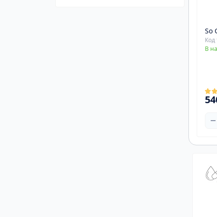
Магнезія
Добавки для серця і судин
Лосини/Леґінси
Для енергії та клітинного
Цинк
Ремені для важкої атлетики
здоров'я
Добавки для сну та релаксації
Майки
So 
Рукавиці для фітнесу
Для нервової системи та
Код 
Добавки для чоловічого здоров'я
Спортивні штани
настрою
В н
Фітнес Резинки
Толстовки
Лютеїн
Шейкери
Топи
Ємкості для таблеток/порошка
Футболка з довгим рукавом
54
Пляшки для води
Футболки
Спортивні шейкери
Шорти