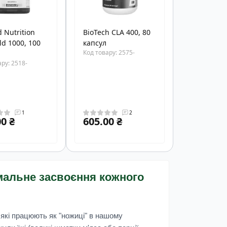
 Nutrition
BioTech CLA 400, 80
ld 1000, 100
капсул
Код товару: 2575-
ру: 2518-
1
2
0 ₴
605.00 ₴
мальне засвоєння кожного
 які працюють як "ножиці" в нашому