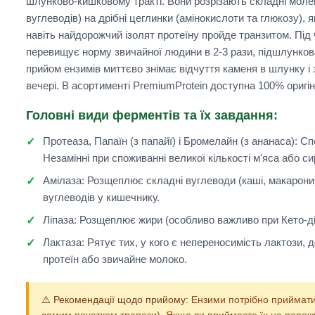
шлунково-кишковому тракті. Вони розрізають складні молеку
вуглеводів) на дрібні цеглинки (амінокислоти та глюкозу), я
навіть найдорожчий ізолят протеїну пройде транзитом. Під 
перевищує норму звичайної людини в 2-3 рази, підшлунко
прийом ензимів миттєво знімає відчуття каменя в шлунку і 
вечері. В асортименті
PremiumProtein
доступна 100% оригін
Головні види ферментів та їх завдання:
Протеаза, Папаїн (з папайї) і Бромелайн (з ананаса):
Спе
Незамінні при споживанні великої кількості м'яса або си
Амілаза:
Розщеплює складні вуглеводи (каші, макарони)
вуглеводів у кишечнику.
Ліпаза:
Розщеплює жири (особливо важливо при Кето-діє
Лактаза:
Рятує тих, у кого є непереносимість лактози,
протеїн або звичайне молоко.
⚠️ Рекомендації щодо прийому:
Ензими потрібно приймат
самим початком трапези). Якщо ви приймаєте їх на порожні