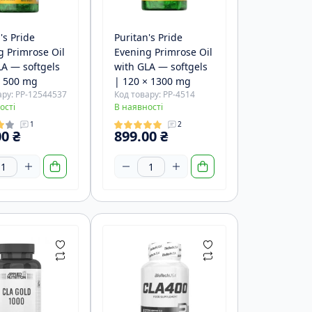
організму
Шоти
Добавки для пам'яті і роботи
's Pride
Puritan's Pride
мозку
g Primrose Oil
Evening Primrose Oil
Добавки для серця і судин
LA — softgels
with GLA — softgels
Добавки для сну та
× 500 mg
| 120 × 1300 mg
ару: PP-12544537
Код товару: PP-4514
релаксації
ості
В наявності
Добавки для чоловічого
1
2
здоров'я
0 ₴
899.00 ₴
 батончики
дні батончики