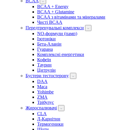
BCAA
BCAA + Energy
BCAA + Glutamine
BCAA з вітамінами та мінералами
Чисті BCAA
Передтренувальні комплекси
NO-формули (памп)
Ізотоніки
Бета-Аланін
Гуарана
Комплексні енергетики
Кофеїн
Таурин
Цитрулін
Бустери тестостерону
DAA
Maca
Yohimbe
ZMA
Трібулус
Жироспалювачі
CLA
Л-Карнітин
Термогеники
Шоти