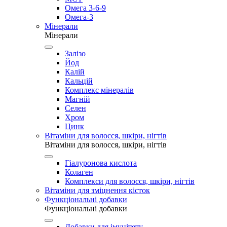
Омега 3-6-9
Омега-3
Мінерали
Мінерали
Залізо
Йод
Калій
Кальцій
Комплекс мінералів
Магній
Селен
Хром
Цинк
Вітаміни для волосся, шкіри, нігтів
Вітаміни для волосся, шкіри, нігтів
Гіалуронова кислота
Колаген
Комплекси для волосся, шкіри, нігтів
Вітаміни для зміцнення кісток
Функціональні добавки
Функціональні добавки
Добавки для імунітету