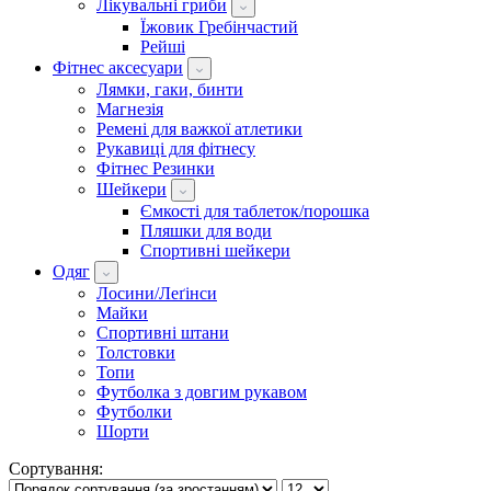
Лікувальні гриби
Їжовик Гребінчастий
Рейші
Фітнес аксесуари
Лямки, гаки, бинти
Магнезія
Ремені для важкої атлетики
Рукавиці для фітнесу
Фітнес Резинки
Шейкери
Ємкості для таблеток/порошка
Пляшки для води
Спортивні шейкери
Одяг
Лосини/Леґінси
Майки
Спортивні штани
Толстовки
Топи
Футболка з довгим рукавом
Футболки
Шорти
Сортування: