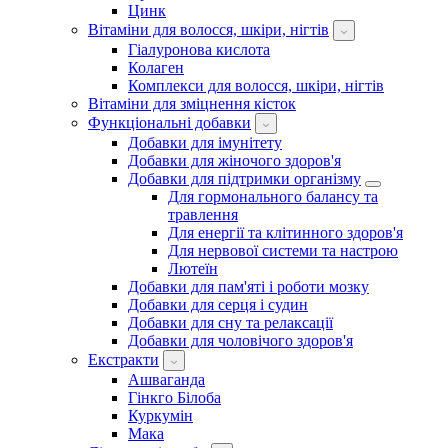
Цинк
Вітаміни для волосся, шкіри, нігтів
Гіалуронова кислота
Колаген
Комплекси для волосся, шкіри, нігтів
Вітаміни для зміцнення кісток
Функціональні добавки
Добавки для імунітету
Добавки для жіночого здоров'я
Добавки для підтримки організму
Для гормонального балансу та
травлення
Для енергії та клітинного здоров'я
Для нервової системи та настрою
Лютеїн
Добавки для пам'яті і роботи мозку
Добавки для серця і судин
Добавки для сну та релаксації
Добавки для чоловічого здоров'я
Екстракти
Ашваганда
Гінкго Білоба
Куркумін
Мака