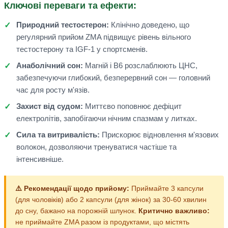
Ключові переваги та ефекти:
Природний тестостерон:
Клінічно доведено, що
регулярний прийом ZMA підвищує рівень вільного
тестостерону та IGF-1 у спортсменів.
Анаболічний сон:
Магній і B6 розслаблюють ЦНС,
забезпечуючи глибокий, безперервний сон — головний
час для росту м'язів.
Захист від судом:
Миттєво поповнює дефіцит
електролітів, запобігаючи нічним спазмам у литках.
Сила та витривалість:
Прискорює відновлення м'язових
волокон, дозволяючи тренуватися частіше та
інтенсивніше.
⚠️ Рекомендації щодо прийому:
Приймайте 3 капсули
(для чоловіків) або 2 капсули (для жінок) за 30-60 хвилин
до сну, бажано на порожній шлунок.
Критично важливо:
не приймайте ZMA разом із продуктами, що містять