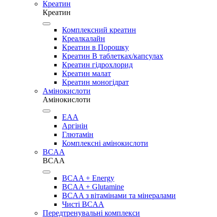
Креатин
Креатин
Комплексний креатин
Креалкалайн
Креатин в Порошку
Креатин В таблетках/капсулах
Креатин гідрохлорид
Креатин малат
Креатин моногідрат
Амінокислоти
Амінокислоти
EAA
Аргінін
Глютамін
Комплексні амінокислоти
BCAA
BCAA
BCAA + Energy
BCAA + Glutamine
BCAA з вітамінами та мінералами
Чисті BCAA
Передтренувальні комплекси