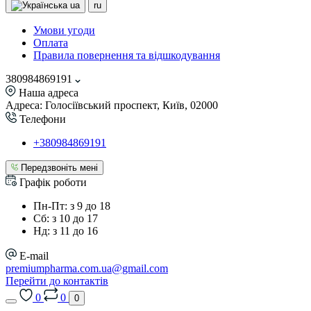
ua
ru
Умови угоди
Оплата
Правила повернення та відшкодування
380984869191
Наша адреса
Адреса: Голосіївський проспект, Київ, 02000
Телефони
+380984869191
Передзвоніть мені
Графік роботи
Пн-Пт: з 9 до 18
Сб: з 10 до 17
Нд: з 11 до 16
E-mail
premiumpharma.com.ua@gmail.com
Перейти до контактів
0
0
0