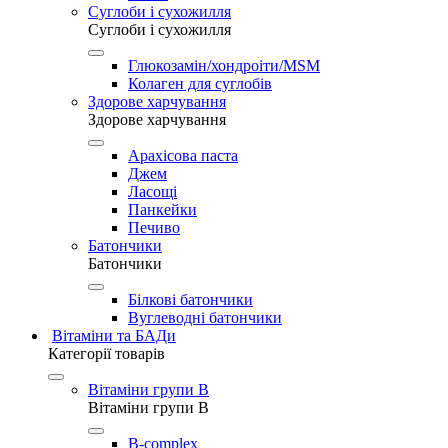
Суглоби і сухожилля
Суглоби і сухожилля
Глюкозамін/хондроіти/MSM
Колаген для суглобів
Здорове харчування
Здорове харчування
Арахісова паста
Джем
Ласощі
Панкейки
Печиво
Батончики
Батончики
Білкові батончики
Вуглеводні батончики
Вітаміни та БАДи
Категорії товарів
Вітаміни групи B
Вітаміни групи B
B-complex