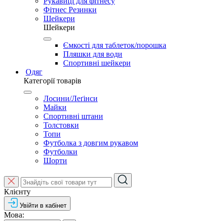
Рукавиці для фітнесу
Фітнес Резинки
Шейкери
Шейкери
Ємкості для таблеток/порошка
Пляшки для води
Спортивні шейкери
Одяг
Категорії товарів
Лосини/Леґінси
Майки
Спортивні штани
Толстовки
Топи
Футболка з довгим рукавом
Футболки
Шорти
Клієнту
Увійти в кабінет
Мова: