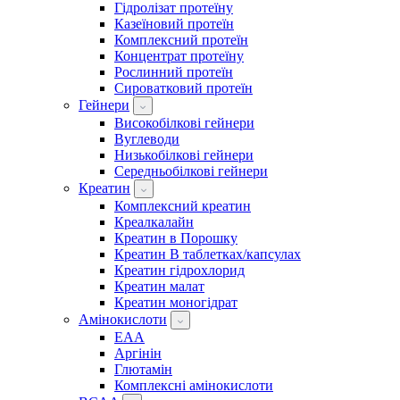
Гідролізат протеїну
Казеїновий протеїн
Комплексний протеїн
Концентрат протеїну
Рослинний протеїн
Сироватковий протеїн
Гейнери
Високобілкові гейнери
Вуглеводи
Низькобілкові гейнери
Середньобілкові гейнери
Креатин
Комплексний креатин
Креалкалайн
Креатин в Порошку
Креатин В таблетках/капсулах
Креатин гідрохлорид
Креатин малат
Креатин моногідрат
Амінокислоти
EAA
Аргінін
Глютамін
Комплексні амінокислоти