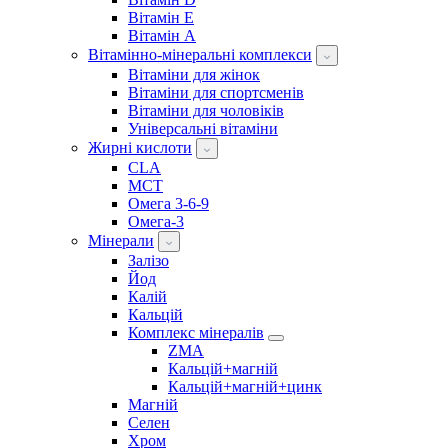
Вітамін E
Вітамін А
Вітамінно-мінеральні комплекси
Вітаміни для жінок
Вітаміни для спортсменів
Вітаміни для чоловіків
Універсальні вітаміни
Жирні кислоти
CLA
MCT
Омега 3-6-9
Омега-3
Мінерали
Залізо
Йод
Калій
Кальцій
Комплекс мінералів
ZMA
Кальцій+магній
Кальцій+магній+цинк
Магній
Селен
Хром