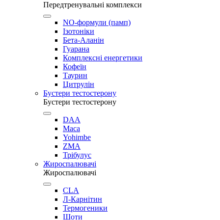
Передтренувальні комплекси
NO-формули (памп)
Ізотоніки
Бета-Аланін
Гуарана
Комплексні енергетики
Кофеїн
Таурин
Цитрулін
Бустери тестостерону
Бустери тестостерону
DAA
Maca
Yohimbe
ZMA
Трібулус
Жироспалювачі
Жироспалювачі
CLA
Л-Карнітин
Термогеники
Шоти