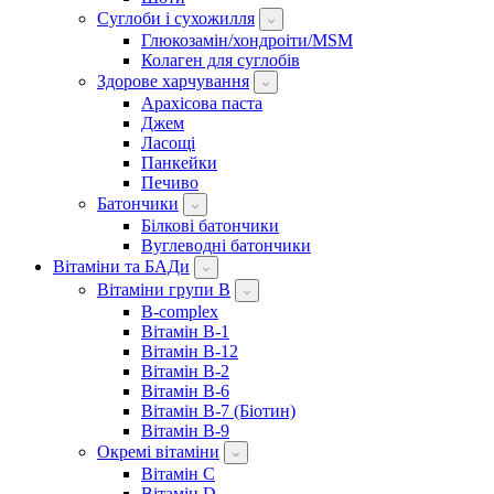
Суглоби і сухожилля
Глюкозамін/хондроіти/MSM
Колаген для суглобів
Здорове харчування
Арахісова паста
Джем
Ласощі
Панкейки
Печиво
Батончики
Білкові батончики
Вуглеводні батончики
Вітаміни та БАДи
Вітаміни групи B
B-complex
Вітамін B-1
Вітамін B-12
Вітамін B-2
Вітамін B-6
Вітамін B-7 (Біотин)
Вітамін B-9
Окремі вітаміни
Вітамін C
Вітамін D