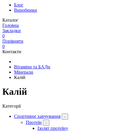
Блог
Виробники
Каталог
Головна
Закладки
0
Порівняти
0
Контакти
Вітаміни та БАДи
Мінерали
Калій
Калій
Категорії
Спортивне харчування
Протеїн
Ізолят протеїну