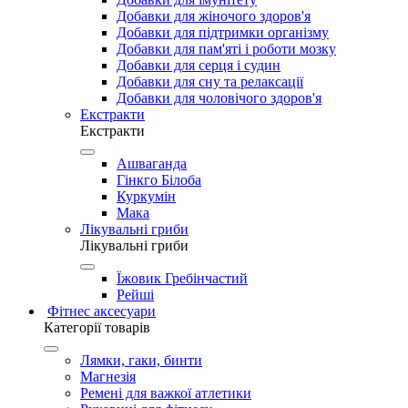
Добавки для жіночого здоров'я
Добавки для підтримки організму
Добавки для пам'яті і роботи мозку
Добавки для серця і судин
Добавки для сну та релаксації
Добавки для чоловічого здоров'я
Екстракти
Екстракти
Ашваганда
Гінкго Білоба
Куркумін
Мака
Лікувальні гриби
Лікувальні гриби
Їжовик Гребінчастий
Рейші
Фітнес аксесуари
Категорії товарів
Лямки, гаки, бинти
Магнезія
Ремені для важкої атлетики