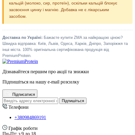
кальцій (молоко, сир, протеїн), оскільки кальцій блокує
засвоєння цинку і магнію. Добавка не є лікарським
засобом.
Доставка по Україні:
Бажаєте купити ZMA за найкращою ціною?
Швидка відправка: Київ, Львів, Одеса, Харків, Дніпро, Запоріжжя та
інші міста. 100% оригінальна сертифікована продукція від
PremiumProtein.
Дізнавайтеся першим про акції та знижки
Підпишіться на нашу e-mail розсилку
Підписатися
Підпишіться
Телефони
+380984869191
Графік роботи
Пн-Пт: з 9 до 18