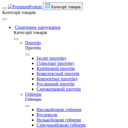
Категорії товарів
Категорії товарів
Спортивне харчування
Категорії товарів
Протеїн
Протеїн
Ізолят протеїну
Гідролізат протеїну
Казеїновий протеїн
Комплексний протеїн
Концентрат протеїну
Рослинний протеїн
Сироватковий протеїн
Гейнери
Гейнери
Високобілкові гейнери
Вуглеводи
Низькобілкові гейнери
Середньобілкові гейнери