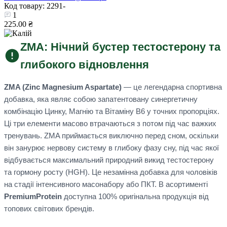
Код товару: 2291-
1
225.00 ₴
ZMA: Нічний бустер тестостерону та
глибокого відновлення
ZMA (Zinc Magnesium Aspartate)
— це легендарна спортивна
добавка, яка являє собою запатентовану синергетичну
комбінацію Цинку, Магнію та Вітаміну B6 у точних пропорціях.
Ці три елементи масово втрачаються з потом під час важких
тренувань. ZMA приймається виключно перед сном, оскільки
він занурює нервову систему в глибоку фазу сну, під час якої
відбувається максимальний природний викид тестостерону
та гормону росту (HGH). Це незамінна добавка для чоловіків
на стадії інтенсивного масонабору або ПКТ. В асортименті
PremiumProtein
доступна 100% оригінальна продукція від
топових світових брендів.