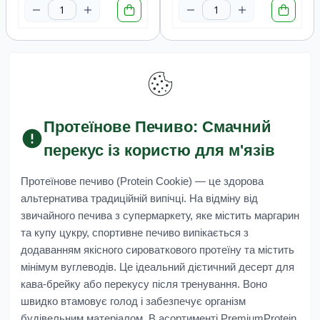
Протеїнове Печиво: Смачний
перекус із користю для м'язів
Протеїнове печиво (Protein Cookie)
— це здорова
альтернатива традиційній випічці. На відміну від
звичайного печива з супермаркету, яке містить маргарин
та купу цукру, спортивне печиво випікається з
додаванням якісного сироваткового протеїну та містить
мінімум вуглеводів. Це ідеальний дієтичний десерт для
кава-брейку або перекусу після тренування. Воно
швидко втамовує голод і забезпечує організм
будівельним матеріалом. В асортименті
PremiumProtein