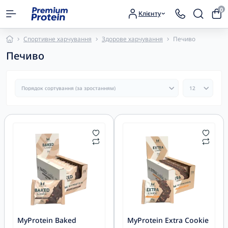
0
Клієнту
Спортивне харчування
Здорове харчування
Печиво
Печиво
MyProtein Baked
MyProtein Extra Cookie