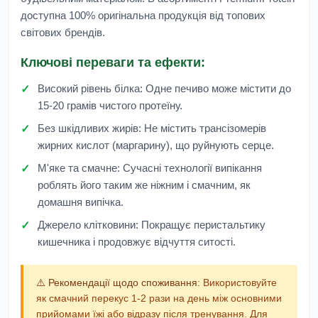
доступна 100% оригінальна продукція від топових
світових брендів.
Ключові переваги та ефекти:
Високий рівень білка:
Одне печиво може містити до
15-20 грамів чистого протеїну.
Без шкідливих жирів:
Не містить трансізомерів
жирних кислот (маргарину), що руйнують серце.
М'яке та смачне:
Сучасні технології випікання
роблять його таким же ніжним і смачним, як
домашня випічка.
Джерело клітковини:
Покращує перистальтику
кишечника і продовжує відчуття ситості.
⚠️ Рекомендації щодо споживання:
Використовуйте
як смачний перекус 1-2 рази на день між основними
прийомами їжі або відразу після тренування. Для