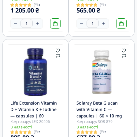
3
1
1 205.00 ₴
565.00 ₴
Life Extension Vitamin
Solaray Beta Glucan
D + Vitamin K + Iodine
with Vitamin C —
— capsules | 60
capsules | 60 × 10 mg
Код товару: LEX-20406
Код товару: SOR-879
В наявності
В наявності
2
2