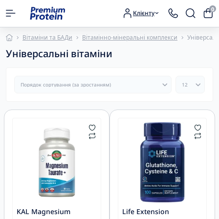
0
Клієнту
Вітаміни та БАДи
Вітамінно-мінеральні комплекси
Універсаль
Універсальні вітаміни
KAL Magnesium
Life Extension