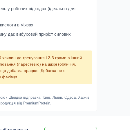
нь у робочих підходах (ідеально для
ислоти в м'язах.
ину дає вибуховий приріст силових
 хвилин до тренування і 2-3 грами в інший
ювання (парестезію) на шкірі (обличчя,
, що добавка працює. Добавка не є
 фахівця.
ю? Швидка відправка: Київ, Львів, Одеса, Харків,
родукція від PremiumProtein.
ції та знижки