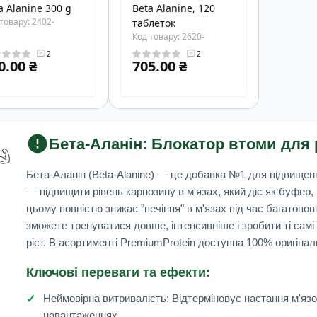
a Alanine 300 g
Beta Alanine, 120
товару: 2402-
таблеток
Код товару: 2620-
2
2
0.00 ₴
705.00 ₴
Бета-Аланін: Блокатор втоми для 
Бета-Аланін (Beta-Alanine)
— це добавка №1 для підвищення 
— підвищити рівень карнозину в м'язах, який діє як буфер
цьому повністю зникає "печіння" в м'язах під час багатопов
зможете тренуватися довше, інтенсивніше і зробити ті самі
ріст. В асортименті
PremiumProtein
доступна 100% оригіналь
Ключові переваги та ефекти:
Неймовірна витривалість:
Відтерміновує настання м'язов
навантаженнях.