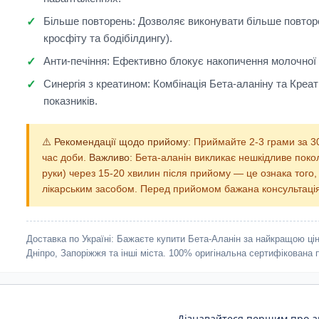
Більше повторень:
Дозволяє виконувати більше повторе
кросфіту та бодібілдингу).
Анти-печіння:
Ефективно блокує накопичення молочної к
Синергія з креатином:
Комбінація Бета-аланіну та Креат
показників.
⚠️ Рекомендації щодо прийому:
Приймайте 2-3 грами за 30
час доби.
Важливо:
Бета-аланін викликає нешкідливе покол
руки) через 15-20 хвилин після прийому — це ознака того
лікарським засобом. Перед прийомом бажана консультація
Доставка по Україні:
Бажаєте купити Бета-Аланін за найкращою ціно
Дніпро, Запоріжжя та інші міста. 100% оригінальна сертифікована п
Дізнавайтеся першим про ак