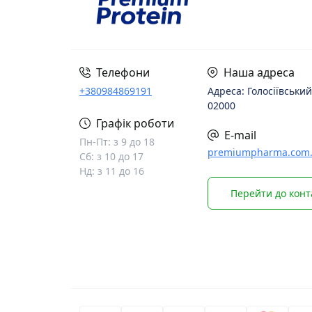
Телефони
Наша адреса
+380984869191
Адреса: Голосіївський
02000
Графік роботи
E-mail
Пн-Пт: з 9 до 18
premiumpharma.com
Сб: з 10 до 17
Нд: з 11 до 16
Перейти до конт