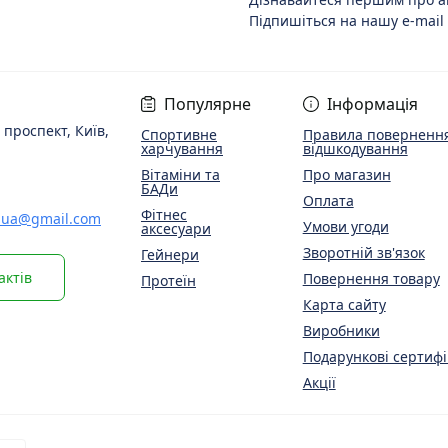
Підпишіться на нашу e-mail
Популярне
Інформація
 проспект, Київ,
Спортивне
Правила повернення
харчування
відшкодування
Вітаміни та
Про магазин
БАДи
Оплата
Фітнес
.ua@gmail.com
Умови угоди
аксесуари
Зворотній зв'язок
Гейнери
актів
Повернення товару
Протеїн
Карта сайту
Виробники
Подарункові сертифі
Акції