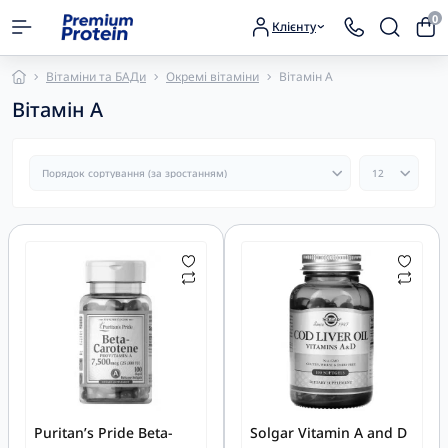
0
Клієнту
Вітаміни та БАДи
Окремі вітаміни
Вітамін А
Вітамін А
Puritan’s Pride Beta-
Solgar Vitamin А and D