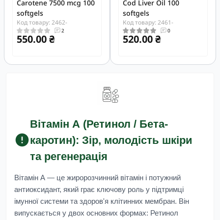
Carotene 7500 mcg 100
Cod Liver Oil 100
softgels
softgels
Код товару: 2462-
Код товару: 2461-
2
0
550.00 ₴
520.00 ₴
Вітамін А (Ретинол / Бета-
каротин): Зір, молодість шкіри
та регенерація
Вітамін А
— це жиророзчинний вітамін і потужний
антиоксидант, який грає ключову роль у підтримці
імунної системи та здоров'я клітинних мембран. Він
випускається у двох основних формах: Ретинол