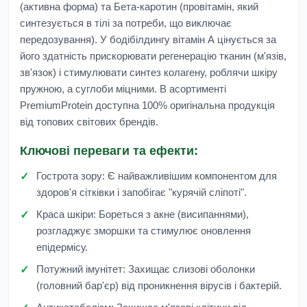
(активна форма) та Бета-каротин (провітамін, який
синтезується в тілі за потреби, що виключає
передозування). У бодібілдингу вітамін А цінується за
його здатність прискорювати регенерацію тканин (м'язів,
зв'язок) і стимулювати синтез колагену, роблячи шкіру
пружною, а суглоби міцними. В асортименті
PremiumProtein
доступна 100% оригінальна продукція
від топових світових брендів.
Ключові переваги та ефекти:
Гострота зору:
Є найважливішим компонентом для
здоров'я сітківки і запобігає "курячій сліпоті".
Краса шкіри:
Бореться з акне (висипаннями),
розгладжує зморшки та стимулює оновлення
епідермісу.
Потужний імунітет:
Захищає слизові оболонки
(головний бар'єр) від проникнення вірусів і бактерій.