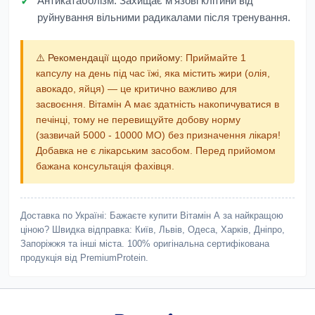
Антикатаболізм:
Захищає м'язові клітини від
руйнування вільними радикалами після тренування.
⚠️ Рекомендації щодо прийому:
Приймайте 1
капсулу на день під час їжі, яка містить жири (олія,
авокадо, яйця) — це критично важливо для
засвоєння. Вітамін А має здатність накопичуватися в
печінці, тому не перевищуйте добову норму
(зазвичай 5000 - 10000 МО) без призначення лікаря!
Добавка не є лікарським засобом. Перед прийомом
бажана консультація фахівця.
Доставка по Україні:
Бажаєте купити Вітамін А за найкращою
ціною? Швидка відправка: Київ, Львів, Одеса, Харків, Дніпро,
Запоріжжя та інші міста. 100% оригінальна сертифікована
продукція від PremiumProtein.