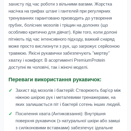
захисту під час роботи з вільними вагами. Жорстка
насічка на грифах штанг і гантелей при регулярних
тренуваннях гарантовано призводить до утворення
грубих, болісних мозолів і тріщин на долонях (що
особливо критично для дівчат). Крім того, коли долоні
пітніють під час інтенсивного підходу, важкий снаряд
може просто вислизнути з рук, що загрожує серйозною
травмою. Якісні рукавички забезпечують "мертву"
хватку і комфорт. В асортименті
PremiumProtein
доступні як чоловічі, так і жіночі моделі.
Переваги використання рукавичок:
Захист від мозолів і бактерій:
Створюють бар'єр між
ніжною шкірою рук і металевими тренажерами, на
яких залишається піт і бактерії сотень інших людей.
Посилення хвата (Антиковзання):
Внутрішня
поверхня рукавичок (з натуральної шкіри або замші
з силіконовими вставками) забезпечує ідеальне