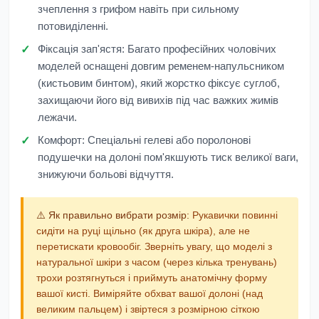
зчеплення з грифом навіть при сильному
потовиділенні.
Фіксація зап'ястя:
Багато професійних чоловічих
моделей оснащені довгим ременем-напульсником
(кистьовим бинтом), який жорстко фіксує суглоб,
захищаючи його від вивихів під час важких жимів
лежачи.
Комфорт:
Спеціальні гелеві або поролонові
подушечки на долоні пом'якшують тиск великої ваги,
знижуючи больові відчуття.
⚠️ Як правильно вибрати розмір:
Рукавички повинні
сидіти на руці щільно (як друга шкіра), але не
перетискати кровообіг. Зверніть увагу, що моделі з
натуральної шкіри з часом (через кілька тренувань)
трохи розтягнуться і приймуть анатомічну форму
вашої кисті. Виміряйте обхват вашої долоні (над
великим пальцем) і звіртеся з розмірною сіткою