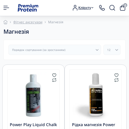
0
Клієнту
Фітнес аксесуари
Магнезія
Магнезія
Power Play Liquid Chalk
Рідка магнезія Power