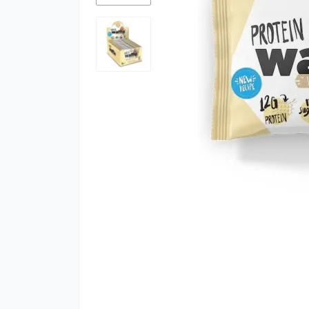
К
м
К
Ч
М
С
Х
Ц
Г
Ко
А
Гі
К
М