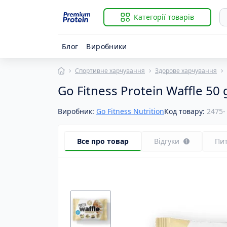
Категорії товарів
Блог
Виробники
Спортивне харчування
Здорове харчування
Із
B
Go Fitness Protein Waffle 50 g
Гі
Ві
К
Ві
Виробник:
Go Fitness Nutrition
Код товару:
2475-
К
Ві
К
Ві
Р
Ві
Все про товар
Відгуки
Пи
1
С
Ві
За
B
Й
B
К
BC