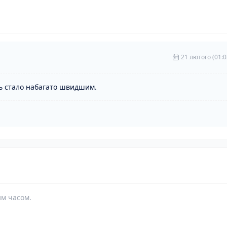
21 лютого (01:0
ь стало набагато швидшим.
им часом.