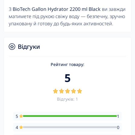
З
BioTech Gallon Hydrator 2200 ml Black
ви завжди
матимете під рукою свіжу воду — безпечну, зручно
упаковану й готову до будь-яких активностей.
Відгуки
Рейтинг товару:
5
Відгуків: 1
5
1
4
0