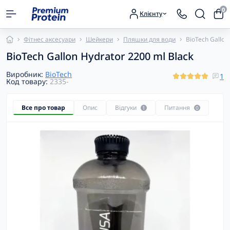
0
Клієнту
Фітнес аксесуари
Шейкери
Пляшки для води
BioTech Gallon
BioTech Gallon Hydrator 2200 ml Black
Виробник:
BioTech
1
Код товару:
2335-
Все про товар
Опис
Відгуки
Питання
1
0