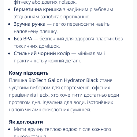
фітнесу або довгих поїздок.
Герметична кришка
з надійним різьбовим
з’єднанням запобігає протіканню.
Зручна ручка
— легко переносити навіть
наповнену пляшку.
Без BPA
— безпечний для здоров’я пластик без
токсичних домішок.
Стильний чорний колір
— мінімалізм і
практичність у кожній деталі.
Кому підходить
Пляшка
BioTech Gallon Hydrator Black
стане
чудовим вибором для спортсменів, офісних
працівників і всіх, хто хоче пити достатньо води
протягом дня. Ідеальна для води, ізотонічних
напоїв чи амінокислотних сумішей.
Як доглядати
Мити вручну теплою водою після кожного
використання.