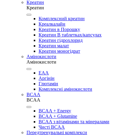
Креатин
Креатин
Комплексний креатин
Креалкалайн
Креатин в Порошку
Креатин В таблетках/капсулах
Креатин гідрохлорид
Креатин малат
Креатин моногідрат
Амінокислоти
Амінокислоти
EAA
Аргінін
Глютамін
Комплексні амінокислоти
BCAA
BCAA
BCAA + Energy
BCAA + Glutamine
BCAA з вітамінами та мінералами
Чисті BCAA
Передтренувальні комплекси