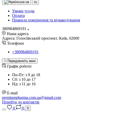
ua
ru
Умови угоди
Оплата
Правила повернення та відшкодування
380984869191
Наша адреса
Адреса: Голосіївський проспект, Київ, 02000
Телефони
+380984869191
Передзвоніть мені
Графік роботи
Пн-Пт: з 9 до 18
Сб: з 10 до 17
Нд: з 11 до 16
E-mail
premiumpharma.com.ua@gmail.com
Перейти до контактів
0
0
0