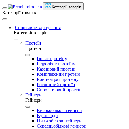
Категорії товарів
Категорії товарів
Спортивне харчування
Категорії товарів
Протеїн
Протеїн
Ізолят протеїну
Гідролізат протеїну
Казеїновий протеїн
Комплексний протеїн
Концентрат протеїну
Рослинний протеїн
Сироватковий протеїн
Гейнери
Гейнери
Високобілкові гейнери
Вуглеводи
Низькобілкові гейнери
Середньобілкові гейнери