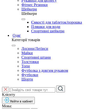
Рукавиці для фітнесу
Фітнес Резинки
Шейкери
Шейкери
Ємкості для таблеток/порошка
Пляшки для води
Спортивні шейкери
Одяг
Категорії товарів
Лосини/Леґінси
Майки
Спортивні штани
Толстовки
Топи
Футболка з довгим рукавом
Футболки
Шорти
Клієнту
Увійти в кабінет
Мова: