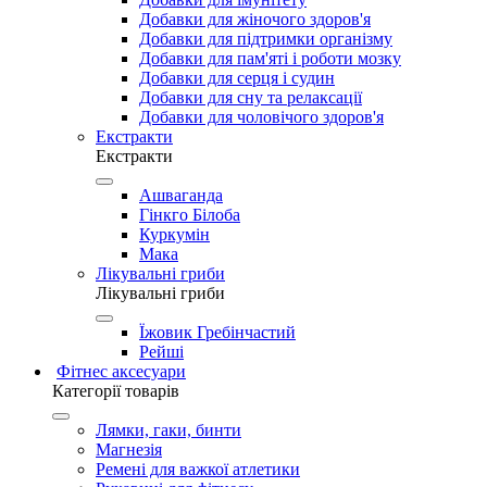
Добавки для жіночого здоров'я
Добавки для підтримки організму
Добавки для пам'яті і роботи мозку
Добавки для серця і судин
Добавки для сну та релаксації
Добавки для чоловічого здоров'я
Екстракти
Екстракти
Ашваганда
Гінкго Білоба
Куркумін
Мака
Лікувальні гриби
Лікувальні гриби
Їжовик Гребінчастий
Рейші
Фітнес аксесуари
Категорії товарів
Лямки, гаки, бинти
Магнезія
Ремені для важкої атлетики