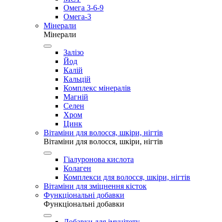
Омега 3-6-9
Омега-3
Мінерали
Мінерали
Залізо
Йод
Калій
Кальцій
Комплекс мінералів
Магній
Селен
Хром
Цинк
Вітаміни для волосся, шкіри, нігтів
Вітаміни для волосся, шкіри, нігтів
Гіалуронова кислота
Колаген
Комплекси для волосся, шкіри, нігтів
Вітаміни для зміцнення кісток
Функціональні добавки
Функціональні добавки
Добавки для імунітету