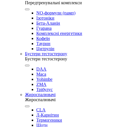
Передтренувальні комплекси
NO-формули (памп)
Ізотоніки
Бета-Аланін
Гуарана
Комплексні енергетики
Кофеїн
Таурин
Цитрулін
Бустери тестостерону
Бустери тестостерону
DAA
Maca
Yohimbe
ZMA
Трібулус
Жироспалювачі
Жироспалювачі
CLA
Л-Карнітин
Термогеники
Шоти