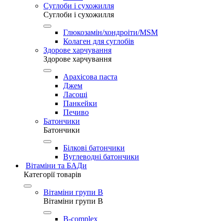
Суглоби і сухожилля
Суглоби і сухожилля
Глюкозамін/хондроіти/MSM
Колаген для суглобів
Здорове харчування
Здорове харчування
Арахісова паста
Джем
Ласощі
Панкейки
Печиво
Батончики
Батончики
Білкові батончики
Вуглеводні батончики
Вітаміни та БАДи
Категорії товарів
Вітаміни групи B
Вітаміни групи B
B-complex