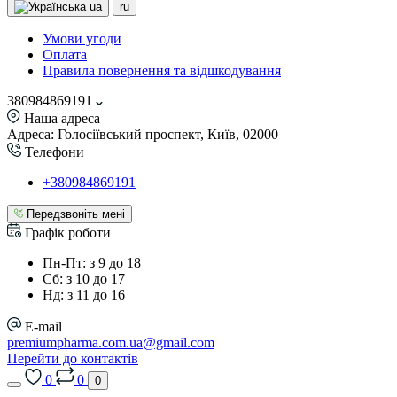
ua
ru
Умови угоди
Оплата
Правила повернення та відшкодування
380984869191
Наша адреса
Адреса: Голосіївський проспект, Київ, 02000
Телефони
+380984869191
Передзвоніть мені
Графік роботи
Пн-Пт: з 9 до 18
Сб: з 10 до 17
Нд: з 11 до 16
E-mail
premiumpharma.com.ua@gmail.com
Перейти до контактів
0
0
0