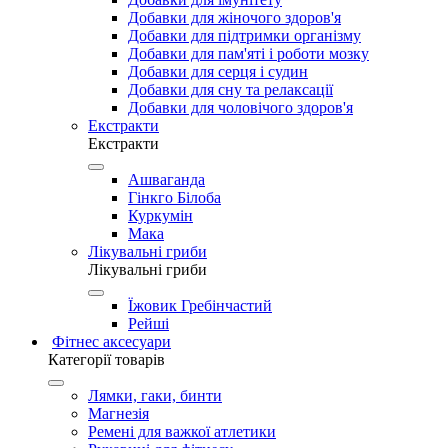
Добавки для жіночого здоров'я
Добавки для підтримки організму
Добавки для пам'яті і роботи мозку
Добавки для серця і судин
Добавки для сну та релаксації
Добавки для чоловічого здоров'я
Екстракти
Екстракти
Ашваганда
Гінкго Білоба
Куркумін
Мака
Лікувальні гриби
Лікувальні гриби
Їжовик Гребінчастий
Рейші
Фітнес аксесуари
Категорії товарів
Лямки, гаки, бинти
Магнезія
Ремені для важкої атлетики