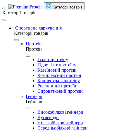
Категорії товарів
Категорії товарів
Спортивне харчування
Категорії товарів
Протеїн
Протеїн
Ізолят протеїну
Гідролізат протеїну
Казеїновий протеїн
Комплексний протеїн
Концентрат протеїну
Рослинний протеїн
Сироватковий протеїн
Гейнери
Гейнери
Високобілкові гейнери
Вуглеводи
Низькобілкові гейнери
Середньобілкові гейнери