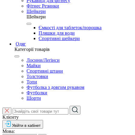
Рукавиці для фітнесу
Фітнес Резинки
Шейкери
Шейкери
Ємкості для таблеток/порошка
Пляшки для води
Спортивні шейкери
Одяг
Категорії товарів
Лосини/Леґінси
Майки
Спортивні штани
Толстовки
Топи
Футболка з довгим рукавом
Футболки
Шорти
Клієнту
Увійти в кабінет
Мова: