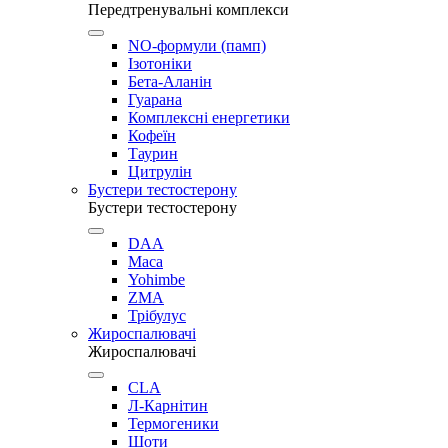
Передтренувальні комплекси
NO-формули (памп)
Ізотоніки
Бета-Аланін
Гуарана
Комплексні енергетики
Кофеїн
Таурин
Цитрулін
Бустери тестостерону
Бустери тестостерону
DAA
Maca
Yohimbe
ZMA
Трібулус
Жироспалювачі
Жироспалювачі
CLA
Л-Карнітин
Термогеники
Шоти