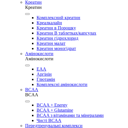
Креатин
Креатин
Комплексний креатин
Креалкалайн
Креатин в Порошку
Креатин В таблетках/капсулах
Креатин гідрохлорид
Креатин малат
Креатин моногідрат
Амінокислоти
Амінокислоти
EAA
Аргінін
Глютамін
Комплексні амінокислоти
BCAA
BCAA
BCAA + Energy
BCAA + Glutamine
BCAA з вітамінами та мінералами
Чисті BCAA
Передтренувальні комплекси