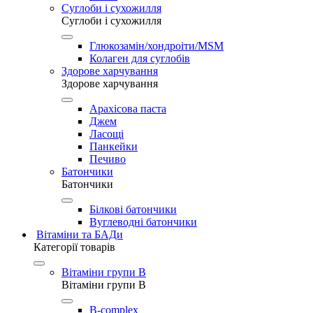
Суглоби і сухожилля
Суглоби і сухожилля
Глюкозамін/хондроіти/MSM
Колаген для суглобів
Здорове харчування
Здорове харчування
Арахісова паста
Джем
Ласощі
Панкейки
Печиво
Батончики
Батончики
Білкові батончики
Вуглеводні батончики
Вітаміни та БАДи
Категорії товарів
Вітаміни групи B
Вітаміни групи B
B-complex