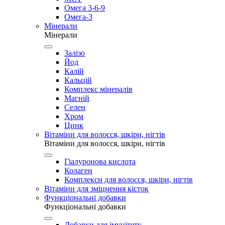
Омега 3-6-9
Омега-3
Мінерали
Мінерали
Залізо
Йод
Калій
Кальцій
Комплекс мінералів
Магній
Селен
Хром
Цинк
Вітаміни для волосся, шкіри, нігтів
Вітаміни для волосся, шкіри, нігтів
Гіалуронова кислота
Колаген
Комплекси для волосся, шкіри, нігтів
Вітаміни для зміцнення кісток
Функціональні добавки
Функціональні добавки
Добавки для імунітету