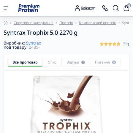
0
Клієнту
Спортивне харчування
Протеїн
Комплексний протеїн
Syntra
Syntrax Trophix 5.0 2270 g
Виробник:
Syntrax
1
Код товару:
2485-
Все про товар
Опис
Відгуки
Питання
1
0