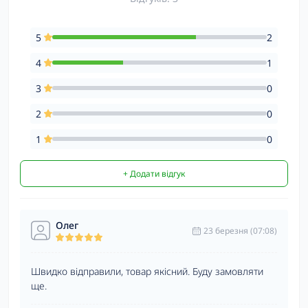
5
2
4
1
3
0
2
0
1
0
+ Додати відгук
Олег
23 березня (07:08)
Швидко відправили, товар якісний. Буду замовляти
ще.