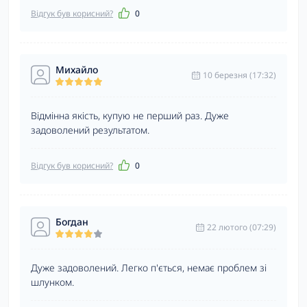
Відгук був корисний?
0
Михайло
10 березня (17:32)
Відмінна якість, купую не перший раз. Дуже
задоволений результатом.
Відгук був корисний?
0
Богдан
22 лютого (07:29)
Дуже задоволений. Легко п'ється, немає проблем зі
шлунком.