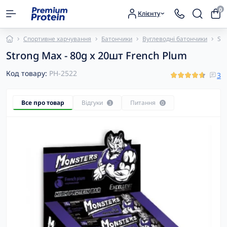
0
Клієнту
Спортивне харчування
Батончики
Вуглеводні батончики
Str
Strong Max - 80g x 20шт French Plum
Код товару:
PH-2522
3
Все про товар
Відгуки
Питання
3
0