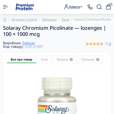
0
Клієнту
Вітаміни та БАДи
Мінерали
Хром
Solaray Chromium Picolina
Solaray Chromium Picolinate — lozenges |
100 × 1000 mcg
Виробник:
Solaray
3
Код товару:
SOR-41887
Все про товар
Опис
Відгуки
Питання
3
0