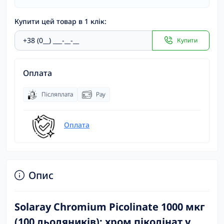
Купити цей товар в 1 клік:
Купити
Оплата
Післяплата
Pay
Оплата
Опис
Solaray Chromium Picolinate 1000 мкг
(100 льодяників): хром піколінат у