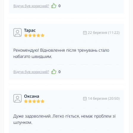
Відгук був корисний?
0
Тарас
22 березня (11:22)
Рекомендую! Відновлення після тренувань стало
набагато швидшим.
Відгук був корисний?
0
Оксана
14 березня (20:50)
Дуже задоволений. Легко п'ється, немає проблем зі
шлунком.