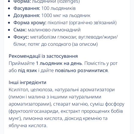
Форма:
льодяники (lozenges)
Фасування:
100 льодяників
Дозування:
1000 мкг на льодяник
Форма хрому:
піколінат (органічно зв’язаний)
Смак:
малиново-лимонадний
Фокус:
метаболізм глюкози; вуглеводи/жири/
білки; потяг до солодкого (за описом)
Рекомендації із застосування
Приймайте
1 льодяник на день
. Помістіть у рот
або
під язик
і дайте
повільно розчинитися
.
Інші інгредієнти
Ксилітол, целюлоза, натуральні ароматизатори
(лимон і малина з іншими натуральними
ароматизаторами), стеарат магнію, суміш фосфору
(фруктоолігосахариди, екстракт пророщених бобів
мунг), лимонна кислота, діоксид кремнію та
яблучна кислота.