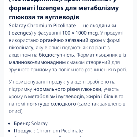
форматі lozenges для метаболізму
глюкози та вуглеводів
Solaray Chromium Picolinate
— це
льодяники
(lozenges)
у фасуванні
100 × 1000 mcg
. У продукті
використано
органічно зв’язаний хром
у формі
піколінату
, яку в описі подають як варіант з
акцентом на
біодоступність
. Формат льодяників із
малиново-лимонадним
смаком створений для
зручного прийому та повільного розчинення в роті.
У позиціонуванні продукту акцент зроблено на
підтримку
нормального рівня глюкози
, участь
хрому в
метаболізмі вуглеводів, жирів і білків
та
на темі
потягу до солодкого
(саме так заявлено в
описі).
Бренд:
Solaray
Продукт:
Chromium Picolinate