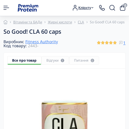
0
Клієнту
Вітаміни та БАДи
Жирні кислоти
CLA
So Good! CLA 60 caps
So Good! CLA 60 caps
Виробник:
Fitness Authority
1
Код товару:
2443-
Все про товар
Відгуки
Питання
1
0