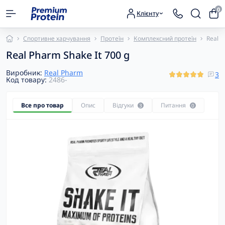
0
Клієнту
Спортивне харчування
Протеїн
Комплексний протеїн
Real P
Real Pharm Shake It 700 g
Виробник:
Real Pharm
3
Код товару:
2486-
Все про товар
Опис
Відгуки
Питання
3
0