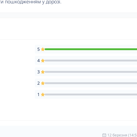
ти пошкодженням у дорозі.
5
4
3
2
1
12 березня (14:5