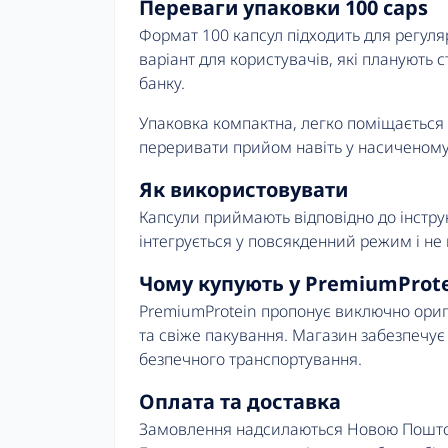
Переваги упаковки 100 caps
Формат 100 капсул підходить для регул
варіант для користувачів, які планують
банку.
Упаковка компактна, легко поміщається 
переривати прийом навіть у насиченому 
Як використовувати
Капсули приймають відповідно до інструк
інтегрується у повсякденний режим і не
Чому купують у PremiumProt
PremiumProtein пропонує виключно оригін
та свіже пакування. Магазин забезпечує
безпечного транспортування.
Оплата та доставка
Замовлення надсилаються Новою Поштою п