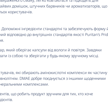
 вираженого смаку, легко ковтаються та підходять для
зайвих домішок, штучних барвників чи ароматизаторів, що
ьох користувачів.
. Допоміжні інгредієнти стандартні та забезпечують форму 
ий відповідно до внутрішніх стандартів якості Puritan’s Prid
ня.
р, який оберігає капсули від вологи й повітря. Завдяки
ати із собою та зберігати у будь-якому зручному місці.
увачів, які обирають амінокислотні комплекси як частину
повнолітнім. DMAE добре поєднується з іншими щоденними
мінеральними комплексами.
нтів, що робить продукт зручним для тих, хто хоче
ієнтів.