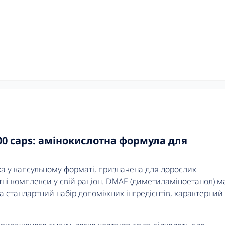
100 caps: амінокислотна формула для
ка у капсульному форматі, призначена для дорослих
тні комплекси у свій раціон. DMAE (диметиламіноетанол) м
та стандартний набір допоміжних інгредієнтів, характерний