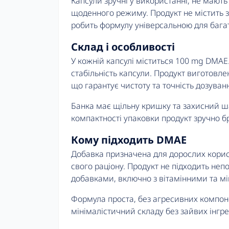
Капсули зручні у використанні, не мають
щоденного режиму. Продукт не містить 
робить формулу універсальною для багат
Склад і особливості
У кожній капсулі міститься 100 mg DMAE
стабільність капсули. Продукт виготовлен
що гарантує чистоту та точність дозуван
Банка має щільну кришку та захисний ша
компактності упаковки продукт зручно бр
Кому підходить DMAE
Добавка призначена для дорослих корист
свого раціону. Продукт не підходить не
добавками, включно з вітамінними та 
Формула проста, без агресивних компоне
мінімалістичний складу без зайвих інгред