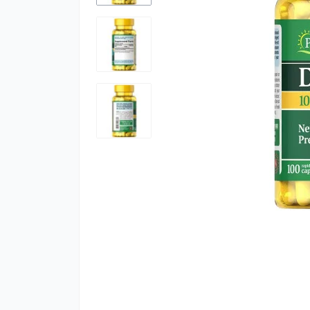
К
м
К
Ч
М
С
Х
Ц
Г
Ко
А
Гі
К
М