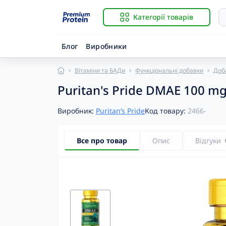
Категорії товарів
Блог
Виробники
Вітаміни та БАДи
Функціональні добавки
Доб
Із
B
Puritan's Pride DMAE 100 mg
Гі
Ві
К
Ві
Виробник:
Puritan’s Pride
Код товару:
2466-
К
Ві
К
Ві
Р
Ві
Все про товар
Опис
Відгуки
С
Ві
За
B
Й
B
К
BC