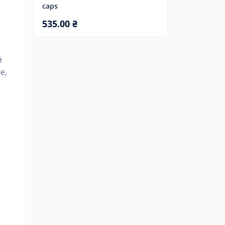
caps
535.00 ₴
й
e,