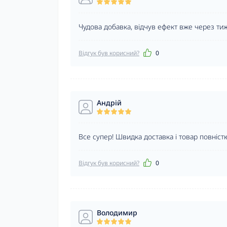
Чудова добавка, відчув ефект вже через ти
Відгук був корисний?
0
Андрій
Все супер! Швидка доставка і товар повністю
Відгук був корисний?
0
Володимир