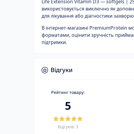
Life Extension Vitamin D3 — softgels | 2
використовується виключно як доповн
для лікування або діагностики захворю
В інтернет-магазині
PremiumProtein
мо
форматами, оцінити зручність прийман
підтримки.
Відгуки
Рейтинг товару:
5
Відгуків: 3