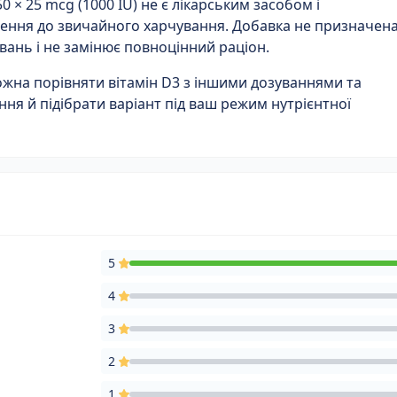
50 × 25 mcg (1000 IU) не є лікарським засобом і
ення до звичайного харчування. Добавка не призначен
вань і не замінює повноцінний раціон.
жна порівняти вітамін D3 з іншими дозуваннями та
ня й підібрати варіант під ваш режим нутрієнтної
5
4
3
2
1