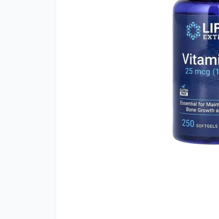
К
м
К
Ч
М
С
Х
Ц
Г
Ко
А
Гі
К
М