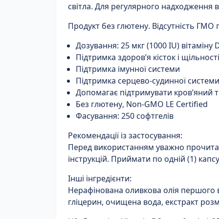
світла. Для регулярного надходження 
Продукт
без глютену
. Відсутність ГМО
Дозування:
25 мкг (1000 IU) вітаміну 
Підтримка
здоров’я кісток
і щільності
Підтримка
імунної системи
Підтримка
серцево-судинної систем
Допомагає підтримувати
кров’яний 
Без глютену
,
Non-GMO LE Certified
Фасування:
250 софтгелів
Рекомендації із застосування:
Перед використанням уважно прочитай
інструкцій. Приймати по одній (1) капс
Інші інгредієнти:
Нерафінована оливкова олія першого в
гліцерин, очищена вода, екстракт роз