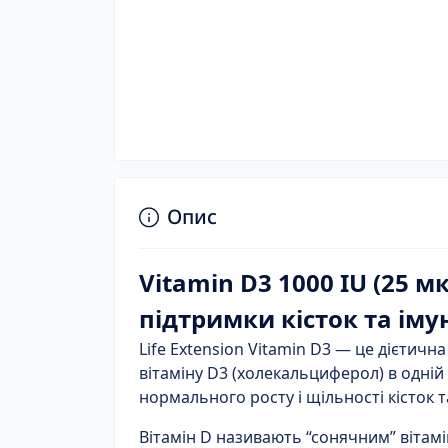
Опис
Vitamin D3 1000 IU (25 м
підтримки кісток та іму
Life Extension Vitamin D3 — це дієтичн
вітаміну D3 (холекальциферол) в одній
нормального росту і щільності кісток
т
Вітамін D називають “сонячним” вітамін