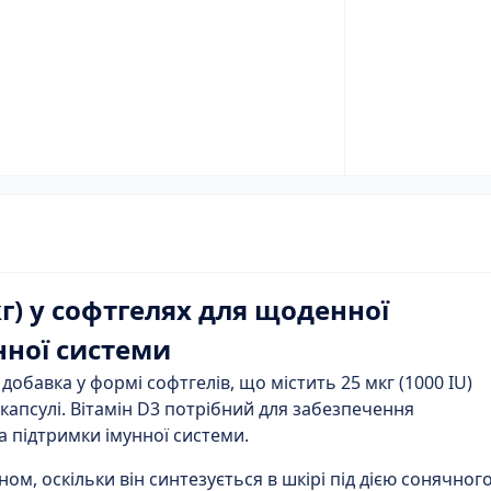
кг) у софтгелях для щоденної
нної системи
а добавка у формі
софтгелів
, що містить
25 мкг (1000 IU)
 капсулі. Вітамін D3 потрібний для забезпечення
а підтримки
імунної системи
.
ом, оскільки він синтезується в шкірі під дією сонячног