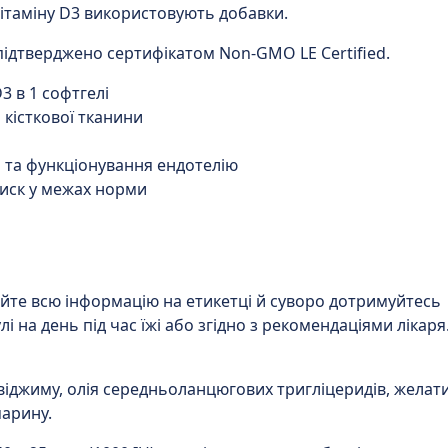
вітаміну D3 використовують добавки.
 підтверджено сертифікатом
Non-GMO LE Certified
.
D3
в 1 софтгелі
 кісткової тканини
и
та функціонування ендотелію
тиск у межах норми
те всю інформацію на етикетці й суворо дотримуйтесь
улі на день
під час їжі
або згідно з рекомендаціями лікаря
іджиму, олія середньоланцюгових тригліцеридів, желати
марину.