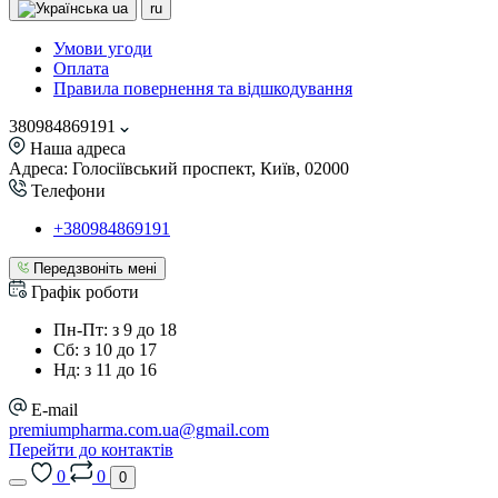
ua
ru
Умови угоди
Оплата
Правила повернення та відшкодування
380984869191
Наша адреса
Адреса: Голосіївський проспект, Київ, 02000
Телефони
+380984869191
Передзвоніть мені
Графік роботи
Пн-Пт: з 9 до 18
Сб: з 10 до 17
Нд: з 11 до 16
E-mail
premiumpharma.com.ua@gmail.com
Перейти до контактів
0
0
0