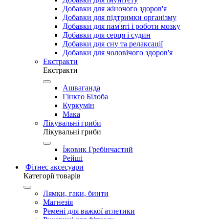
Добавки для жіночого здоров'я
Добавки для підтримки організму
Добавки для пам'яті і роботи мозку
Добавки для серця і судин
Добавки для сну та релаксації
Добавки для чоловічого здоров'я
Екстракти
Екстракти
Ашваганда
Гінкго Білоба
Куркумін
Мака
Лікувальні гриби
Лікувальні гриби
Їжовик Гребінчастий
Рейші
Фітнес аксесуари
Категорії товарів
Лямки, гаки, бинти
Магнезія
Ремені для важкої атлетики