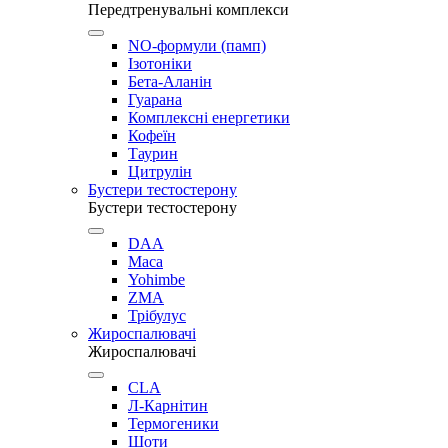
Передтренувальні комплекси
NO-формули (памп)
Ізотоніки
Бета-Аланін
Гуарана
Комплексні енергетики
Кофеїн
Таурин
Цитрулін
Бустери тестостерону
Бустери тестостерону
DAA
Maca
Yohimbe
ZMA
Трібулус
Жироспалювачі
Жироспалювачі
CLA
Л-Карнітин
Термогеники
Шоти