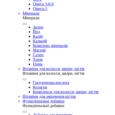
Омега 3-6-9
Омега-3
Мінерали
Мінерали
Залізо
Йод
Калій
Кальцій
Комплекс мінералів
Магній
Селен
Хром
Цинк
Вітаміни для волосся, шкіри, нігтів
Вітаміни для волосся, шкіри, нігтів
Гіалуронова кислота
Колаген
Комплекси для волосся, шкіри, нігтів
Вітаміни для зміцнення кісток
Функціональні добавки
Функціональні добавки
Добавки для імунітету