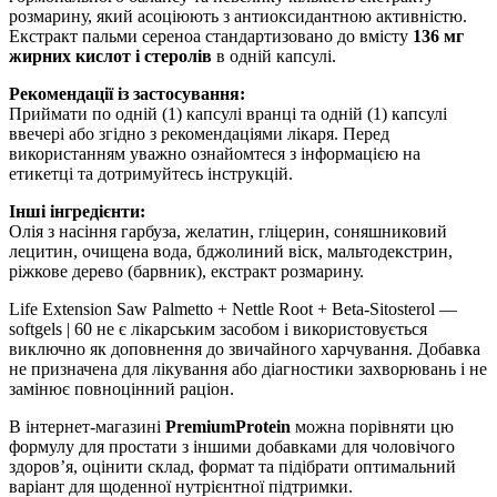
розмарину, який асоціюють з антиоксидантною активністю.
Екстракт пальми сереноа стандартизовано до вмісту
136 мг
жирних кислот і стеролів
в одній капсулі.
Рекомендації із застосування:
Приймати по одній (1) капсулі вранці та одній (1) капсулі
ввечері або згідно з рекомендаціями лікаря. Перед
використанням уважно ознайомтеся з інформацією на
етикетці та дотримуйтесь інструкцій.
Інші інгредієнти:
Олія з насіння гарбуза, желатин, гліцерин, соняшниковий
лецитин, очищена вода, бджолиний віск, мальтодекстрин,
ріжкове дерево (барвник), екстракт розмарину.
Life Extension Saw Palmetto + Nettle Root + Beta-Sitosterol —
softgels | 60 не є лікарським засобом і використовується
виключно як доповнення до звичайного харчування. Добавка
не призначена для лікування або діагностики захворювань і не
замінює повноцінний раціон.
В інтернет-магазині
PremiumProtein
можна порівняти цю
формулу для простати з іншими добавками для чоловічого
здоров’я, оцінити склад, формат та підібрати оптимальний
варіант для щоденної нутрієнтної підтримки.