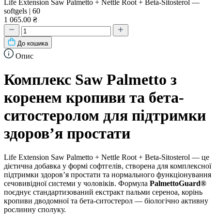
Life Extension Saw Palmetto + Nettle Root + Beta-Sitosterol —
softgels | 60
1 065.00 ₴
До кошика
Опис
Комплекс Saw Palmetto з
коренем кропиви та бета-
ситостеролом для підтримки
здоров’я простати
Life Extension Saw Palmetto + Nettle Root + Beta-Sitosterol — це
дієтична добавка у формі софтгелів, створена для комплексної
підтримки здоров’я простати та нормального функціонування
сечовивідної системи у чоловіків. Формула
PalmettoGuard®
поєднує стандартизований екстракт пальми сереноа, корінь
кропиви дводомної та бета-ситостерол — біологічно активну
рослинну сполуку.