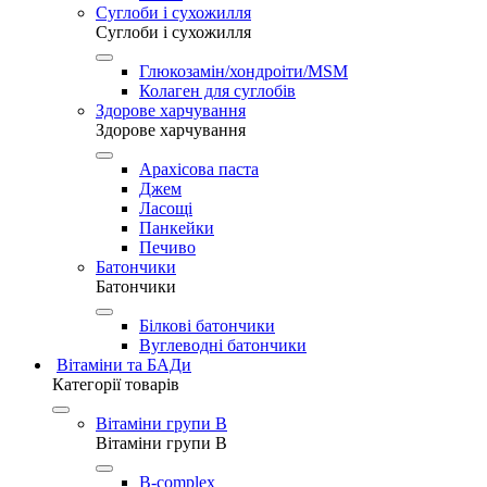
Суглоби і сухожилля
Суглоби і сухожилля
Глюкозамін/хондроіти/MSM
Колаген для суглобів
Здорове харчування
Здорове харчування
Арахісова паста
Джем
Ласощі
Панкейки
Печиво
Батончики
Батончики
Білкові батончики
Вуглеводні батончики
Вітаміни та БАДи
Категорії товарів
Вітаміни групи B
Вітаміни групи B
B-complex