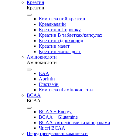
Креатин
Креатин
Комплексний креатин
Креалкалайн
Креатин в Порошку
Креатин В таблетках/капсулах
Креатин гідрохлорид
Креатин малат
Креатин моногідрат
Амінокислоти
Амінокислоти
EAA
Аргінін
Глютамін
Комплексні амінокислоти
BCAA
BCAA
BCAA + Energy
BCAA + Glutamine
BCAA з вітамінами та мінералами
Чисті BCAA
Передтренувальні комплекси