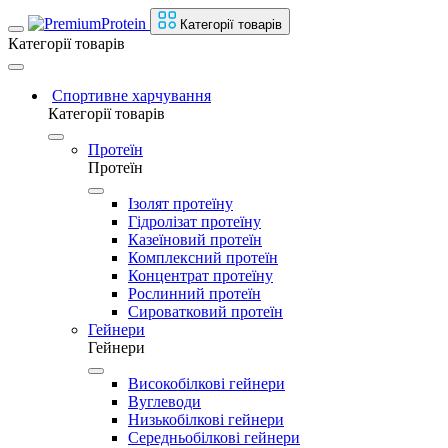
Категорії товарів
Категорії товарів
Спортивне харчування
Категорії товарів
Протеїн
Протеїн
Ізолят протеїну
Гідролізат протеїну
Казеїновий протеїн
Комплексний протеїн
Концентрат протеїну
Рослинний протеїн
Сироватковий протеїн
Гейнери
Гейнери
Високобілкові гейнери
Вуглеводи
Низькобілкові гейнери
Середньобілкові гейнери