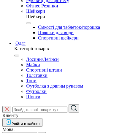
Рукавиці для фітнесу
Фітнес Резинки
Шейкери
Шейкери
Ємкості для таблеток/порошка
Пляшки для води
Спортивні шейкери
Одяг
Категорії товарів
Лосини/Леґінси
Майки
Спортивні штани
Толстовки
Топи
Футболка з довгим рукавом
Футболки
Шорти
Клієнту
Увійти в кабінет
Мова: