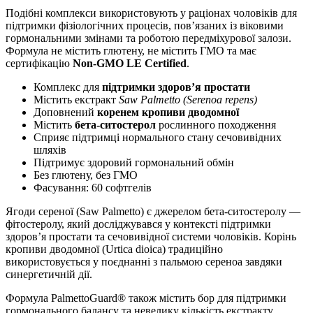
Подібні комплекси використовують у раціонах чоловіків для
підтримки фізіологічних процесів, пов’язаних із віковими
гормональними змінами та роботою передміхурової залози.
Формула не містить глютену, не містить ГМО та має
сертифікацію
Non-GMO LE Certified
.
Комплекс для
підтримки здоров’я простати
Містить екстракт
Saw Palmetto (Serenoa repens)
Доповнений
коренем кропиви дводомної
Містить
бета-ситостерол
рослинного походження
Сприяє підтримці нормального стану сечовивідних
шляхів
Підтримує здоровий гормональний обмін
Без глютену, без ГМО
Фасування: 60 софтгелів
Ягоди сереної (Saw Palmetto) є джерелом бета-ситостеролу —
фітостеролу, який досліджувався у контексті підтримки
здоров’я простати та сечовивідної системи чоловіків. Корінь
кропиви дводомної (Urtica dioica) традиційно
використовується у поєднанні з пальмою сереноа завдяки
синергетичній дії.
Формула PalmettoGuard® також містить бор для підтримки
гормонального балансу та невелику кількість екстракту