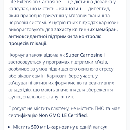
Life Extension Carnosine — це дієтична добавка у
капсулах, що містить
L-карнозин
— дипептид,
який природно присутній у м’язовій тканині та
нервовій системі. У нутрієнтних підходах карнозин
використовують для
захисту клітинних мембран,
антиоксидантної підтримки та контролю
процесів глікації
.
Формула також відома як
Super Carnosine
і
застосовується у програмах підтримки м’язів,
особливо за умов підвищеного окисного стресу
або вікових змін. Карнозин бере участь у
зв’язуванні активних форм кисню та реактивних
альдегідів, що мають значення для збереження
функціонального стану клітин.
Продукт не містить глютену, не містить ГМО та має
сертифікацію
Non GMO LE Certified
.
Містить
500 мг L-карнозину
в одній капсулі