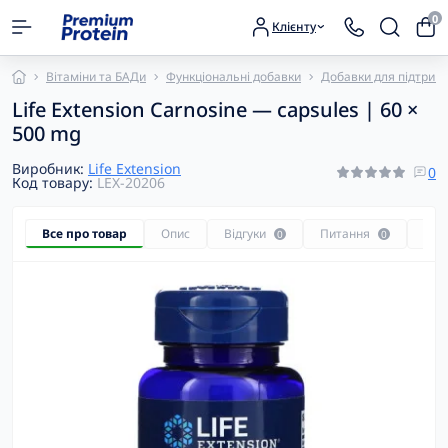
0
Клієнту
Вітаміни та БАДи
Функціональні добавки
Добавки для підтримк
Life Extension Carnosine — capsules | 60 ×
500 mg
Виробник:
Life Extension
0
Код товару:
LEX-20206
Все про товар
Опис
Відгуки
Питання
Рек
0
0