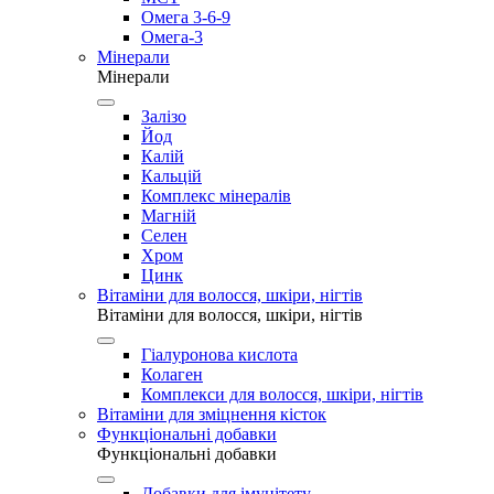
Омега 3-6-9
Омега-3
Мінерали
Мінерали
Залізо
Йод
Калій
Кальцій
Комплекс мінералів
Магній
Селен
Хром
Цинк
Вітаміни для волосся, шкіри, нігтів
Вітаміни для волосся, шкіри, нігтів
Гіалуронова кислота
Колаген
Комплекси для волосся, шкіри, нігтів
Вітаміни для зміцнення кісток
Функціональні добавки
Функціональні добавки
Добавки для імунітету