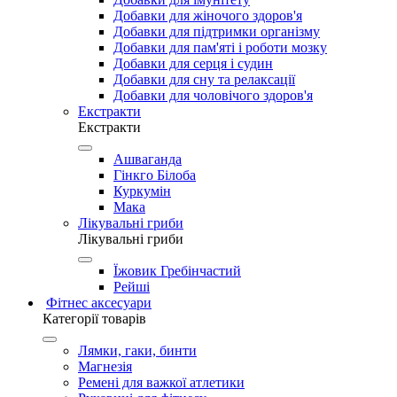
Добавки для жіночого здоров'я
Добавки для підтримки організму
Добавки для пам'яті і роботи мозку
Добавки для серця і судин
Добавки для сну та релаксації
Добавки для чоловічого здоров'я
Екстракти
Екстракти
Ашваганда
Гінкго Білоба
Куркумін
Мака
Лікувальні гриби
Лікувальні гриби
Їжовик Гребінчастий
Рейші
Фітнес аксесуари
Категорії товарів
Лямки, гаки, бинти
Магнезія
Ремені для важкої атлетики