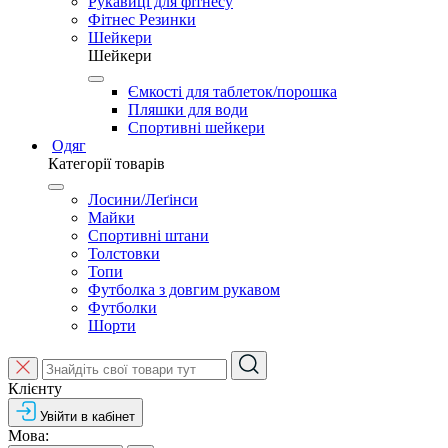
Рукавиці для фітнесу
Фітнес Резинки
Шейкери
Шейкери
Ємкості для таблеток/порошка
Пляшки для води
Спортивні шейкери
Одяг
Категорії товарів
Лосини/Леґінси
Майки
Спортивні штани
Толстовки
Топи
Футболка з довгим рукавом
Футболки
Шорти
Клієнту
Увійти в кабінет
Мова: