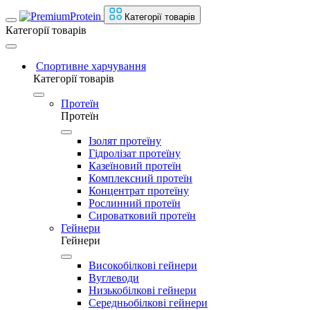
Категорії товарів
Категорії товарів
Спортивне харчування
Категорії товарів
Протеїн
Протеїн
Ізолят протеїну
Гідролізат протеїну
Казеїновий протеїн
Комплексний протеїн
Концентрат протеїну
Рослинний протеїн
Сироватковий протеїн
Гейнери
Гейнери
Високобілкові гейнери
Вуглеводи
Низькобілкові гейнери
Середньобілкові гейнери