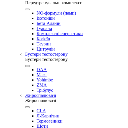
Передтренувальні комплекси
NO-формули (памп)
Ізотоніки
Бета-Аланін
Гуарана
Комплексні енергетики
Кофеїн
Таурин
Цитрулін
Бустери тестостерону
Бустери тестостерону
DAA
Maca
Yohimbe
ZMA
Трібулус
Жироспалювачі
Жироспалювачі
CLA
Л-Карнітин
Термогеники
Шоти