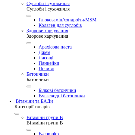
Суглоби і сухожилля
Суглоби і сухожилля
Глюкозамін/хондроіти/MSM
Колаген для суглобів
Здорове харчування
Здорове харчування
Арахісова паста
Джем
Ласощі
Панкейки
Печиво
Батончики
Батончики
Білкові батончики
Вуглеводні батончики
Вітаміни та БАДи
Категорії товарів
Вітаміни групи B
Вітаміни групи B
B-complex