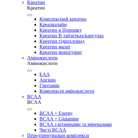
Креатин
Креатин
Комплексний креатин
Креалкалайн
Креатин в Порошку
Креатин В таблетках/капсулах
Креатин гідрохлорид
Креатин малат
Креатин моногідрат
Амінокислоти
Амінокислоти
EAA
Аргінін
Глютамін
Комплексні амінокислоти
BCAA
BCAA
BCAA + Energy
BCAA + Glutamine
BCAA з вітамінами та мінералами
Чисті BCAA
Передтренувальні комплекси