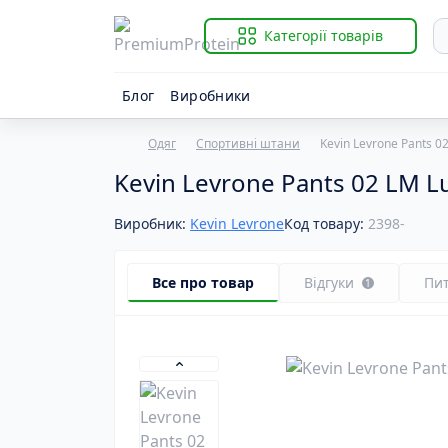
Категорії товарів
Блог
Виробники
Одяг
Спортивні штани
Kevin Levrone Pants 0
Із
B
Kevin Levrone Pants 02 LM L
Гі
Ві
К
Ві
Виробник:
Kevin Levrone
Код товару:
2398-
К
Ві
К
Ві
Р
Ві
Все про товар
Відгуки
Пи
1
С
Ві
За
B
Й
B
К