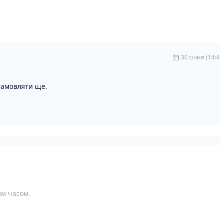
30 cічня (14:4
замовляти ще.
им часом.