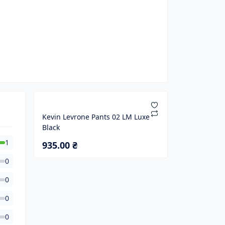
Kevin Levrone Pants 02 LM Luxe
Black
1
935.00 ₴
0
0
0
0