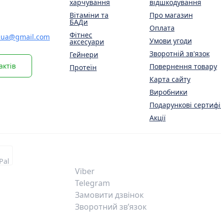
харчування
відшкодування
Вітаміни та
Про магазин
БАДи
Оплата
Фітнес
.ua@gmail.com
Умови угоди
аксесуари
Зворотній зв'язок
Гейнери
актів
Повернення товару
Протеїн
Карта сайту
Виробники
Подарункові сертифі
Акції
Viber
Telegram
Замовити дзвінок
Зворотний зв’язок