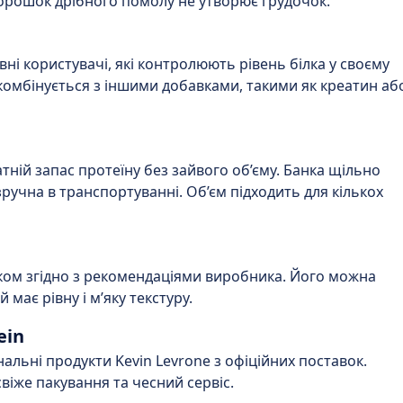
орошок дрібного помолу не утворює грудочок.
і користувачі, які контролюють рівень білка у своєму
 комбінується з іншими добавками, такими як креатин аб
ній запас протеїну без зайвого об’єму. Банка щільно
 зручна в транспортуванні. Об’єм підходить для кількох
ом згідно з рекомендаціями виробника. Його можна
й має рівну і м’яку текстуру.
ein
альні продукти Kevin Levrone з офіційних поставок.
віже пакування та чесний сервіс.