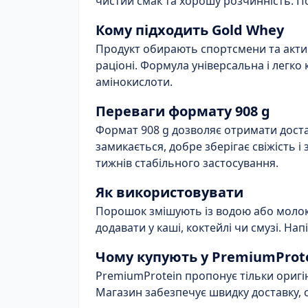
чистий смак та хорошу розчинність. П
Кому підходить Gold Whey
Продукт обирають спортсмени та активн
раціоні. Формула універсальна і легко
амінокислоти.
Переваги формату 908 g
Формат 908 g дозволяє отримати достат
замикається, добре зберігає свіжість і
тижнів стабільного застосування.
Як використовувати
Порошок змішують із водою або молок
додавати у каші, коктейлі чи смузі. Напі
Чому купують у PremiumProt
PremiumProtein пропонує тільки оригін
Магазин забезпечує швидку доставку, с