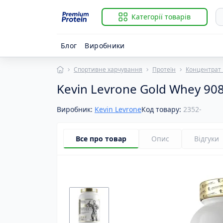
Категорії товарів
Блог
Виробники
Спортивне харчування
Протеїн
Концентрат 
Із
B
Kevin Levrone Gold Whey 908
Гі
Ві
К
Ві
Виробник:
Kevin Levrone
Код товару:
2352-
К
Ві
К
Ві
Р
Ві
Все про товар
Опис
Відгуки
С
Ві
За
B
Й
B
К
BC