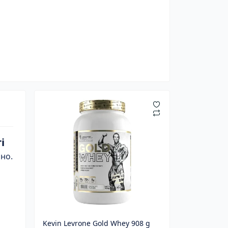
і
рно.
Kevin Levrone Gold Whey 908 g