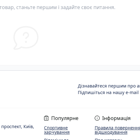
овар, станьте першим і задайте своє питання.
Дізнавайтеся першим про ак
Підпишіться на нашу e-mail
Популярне
Інформація
 проспект, Київ,
Спортивне
Правила повернення
харчування
відшкодування