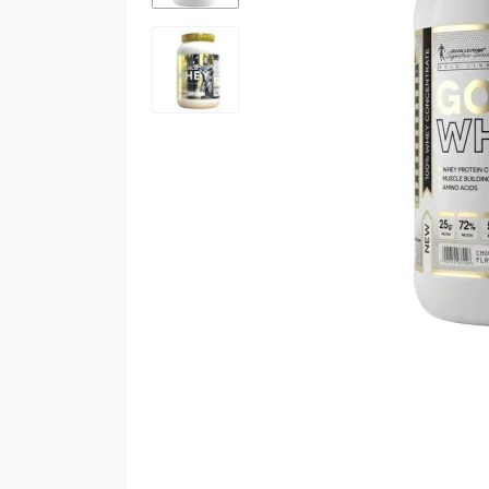
К
м
К
Ч
М
С
Х
Ц
Г
Ко
А
Гі
К
М