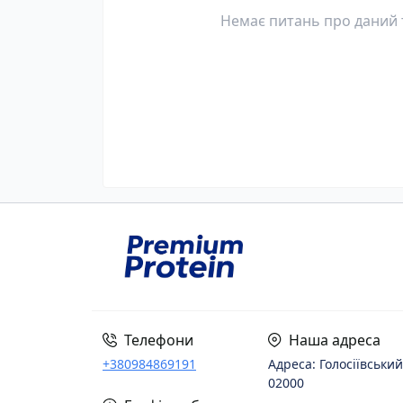
Немає питань про даний т
Телефони
Наша адреса
+380984869191
Адреса: Голосіївський
02000