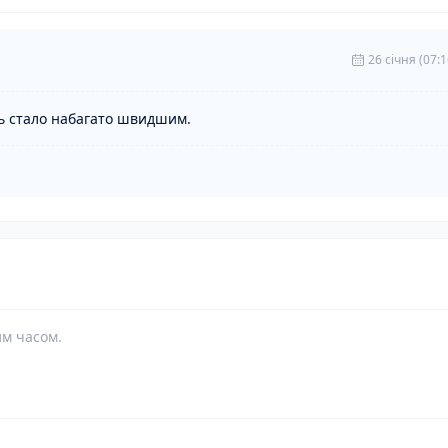
26 cічня (07:1
ь стало набагато швидшим.
им часом.