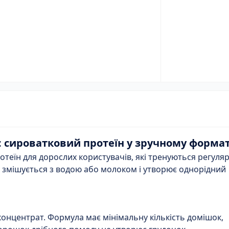
g: сироватковий протеїн у зручному формат
теїн для дорослих користувачів, які тренуються регуля
о змішується з водою або молоком і утворює однорідний
концентрат. Формула має мінімальну кількість домішок,