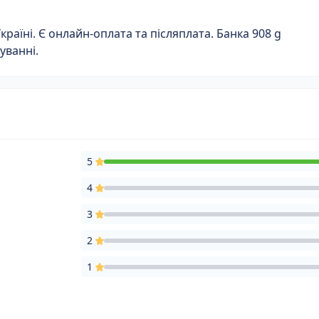
аїні. Є онлайн-оплата та післяплата. Банка 908 g
уванні.
5
4
3
2
1