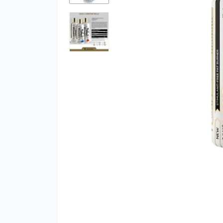
К
м
К
Ч
М
С
Х
Ц
Г
Ко
А
Гі
К
М