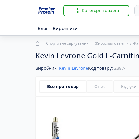
Категорії товарів
Блог
Виробники
Спортивне харчування
Жироспалювачі
Л-Ка
Із
B
Kevin Levrone Gold L-Carnit
Гі
Ві
К
Ві
Виробник:
Kevin Levrone
Код товару:
2387-
К
Ві
К
Ві
Р
Ві
Все про товар
Опис
Відгуки
С
Ві
За
B
Й
B
К
BC