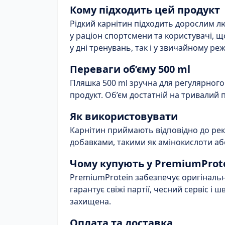
Кому підходить цей продукт
Рідкий карнітин підходить дорослим лю
у раціон спортсмени та користувачі, 
у дні тренувань, так і у звичайному реж
Переваги об’єму 500 ml
Пляшка 500 ml зручна для регулярного 
продукт. Об’єм достатній на тривалий 
Як використовувати
Карнітин приймають відповідно до ре
добавками, такими як амінокислоти або
Чому купують у PremiumProt
PremiumProtein забезпечує оригінальні
гарантує свіжі партії, чесний сервіс і 
захищена.
Оплата та доставка