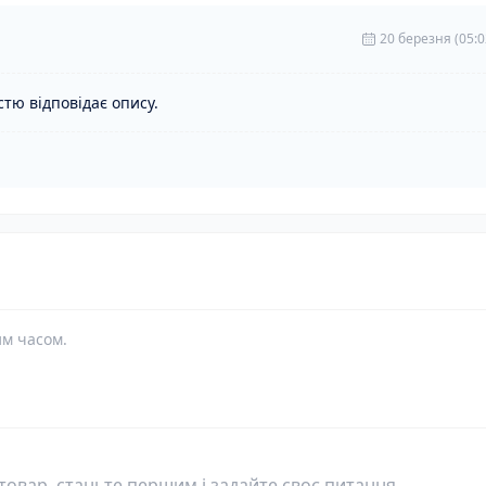
20 березня (05:0
стю відповідає опису.
им часом.
овар, станьте першим і задайте своє питання.