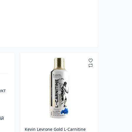
укт
ій
Kevin Levrone Gold L-Carnitine