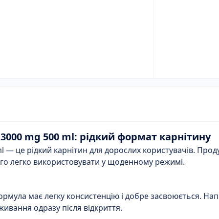
e 3000 mg 500 ml: рідкий формат карнітину
ml — це рідкий карнітин для дорослих користувачів. Прод
ого легко використовувати у щоденному режимі.
Формула має легку консистенцію і добре засвоюється. Нап
живання одразу після відкриття.