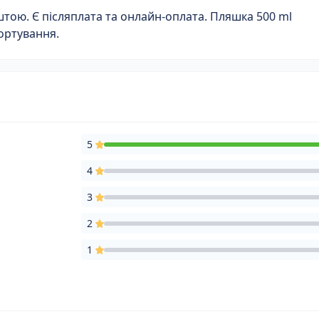
ою. Є післяплата та онлайн-оплата. Пляшка 500 ml
ортування.
5
4
3
2
1