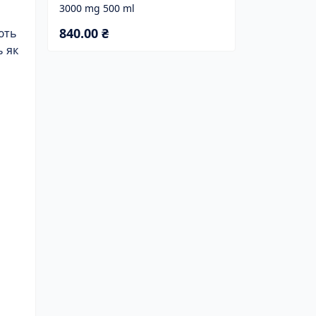
3000 mg 500 ml
840.00 ₴
ють
ь як