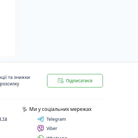
ції та знижки
Підписатися
 розсилку
Ми у соціальних мережах
 та
Telegram
Viber