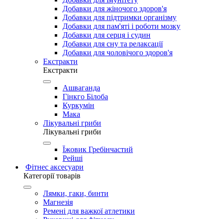
Добавки для жіночого здоров'я
Добавки для підтримки організму
Добавки для пам'яті і роботи мозку
Добавки для серця і судин
Добавки для сну та релаксації
Добавки для чоловічого здоров'я
Екстракти
Екстракти
Ашваганда
Гінкго Білоба
Куркумін
Мака
Лікувальні гриби
Лікувальні гриби
Їжовик Гребінчастий
Рейші
Фітнес аксесуари
Категорії товарів
Лямки, гаки, бинти
Магнезія
Ремені для важкої атлетики