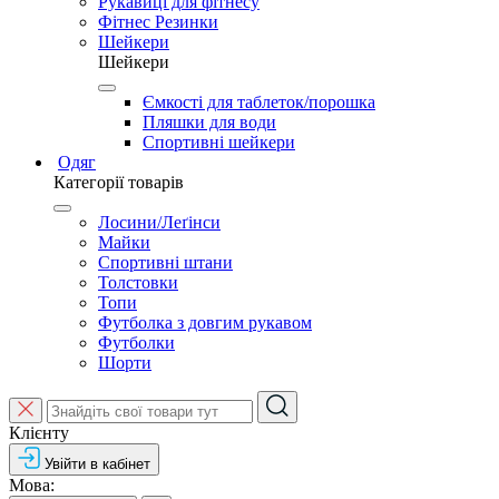
Рукавиці для фітнесу
Фітнес Резинки
Шейкери
Шейкери
Ємкості для таблеток/порошка
Пляшки для води
Спортивні шейкери
Одяг
Категорії товарів
Лосини/Леґінси
Майки
Спортивні штани
Толстовки
Топи
Футболка з довгим рукавом
Футболки
Шорти
Клієнту
Увійти в кабінет
Мова: