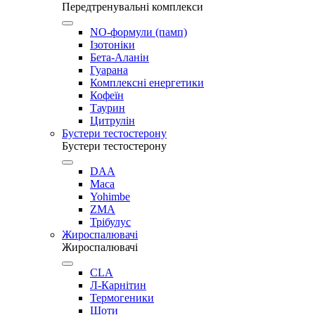
Передтренувальні комплекси
NO-формули (памп)
Ізотоніки
Бета-Аланін
Гуарана
Комплексні енергетики
Кофеїн
Таурин
Цитрулін
Бустери тестостерону
Бустери тестостерону
DAA
Maca
Yohimbe
ZMA
Трібулус
Жироспалювачі
Жироспалювачі
CLA
Л-Карнітин
Термогеники
Шоти