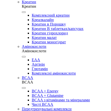
Креатин
Креатин
Комплексний креатин
Креалкалайн
Креатин в Порошку
Креатин В таблетках/капсулах
Креатин гідрохлорид
Креатин малат
Креатин моногідрат
Амінокислоти
Амінокислоти
EAA
Аргінін
Глютамін
Комплексні амінокислоти
BCAA
BCAA
BCAA + Energy
BCAA + Glutamine
BCAA з вітамінами та мінералами
Чисті BCAA
Передтренувальні комплекси