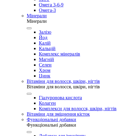
Омега 3-6-9
Омега-3
Мінерали
Мінерали
Залізо
Йод
Калій
Кальцій
Комплекс мінералів
Магній
Селен
Хром
Цинк
Вітаміни для волосся, шкіри, нігтів
Вітаміни для волосся, шкіри, нігтів
Гіалуронова кислота
Колаген
Комплекси для волосся, шкіри, нігтів
Вітаміни для зміцнення кісток
Функціональні добавки
Функціональні добавки
Добавки для імунітету