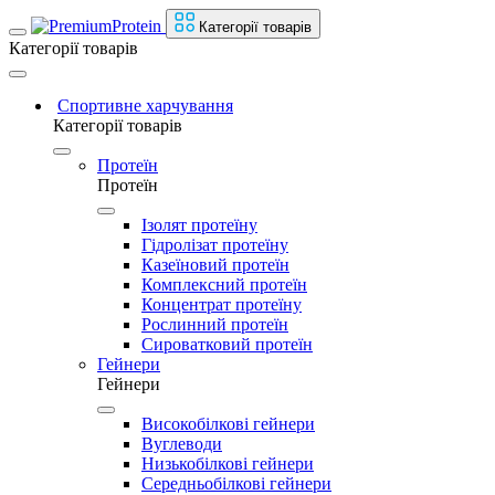
Категорії товарів
Категорії товарів
Спортивне харчування
Категорії товарів
Протеїн
Протеїн
Ізолят протеїну
Гідролізат протеїну
Казеїновий протеїн
Комплексний протеїн
Концентрат протеїну
Рослинний протеїн
Сироватковий протеїн
Гейнери
Гейнери
Високобілкові гейнери
Вуглеводи
Низькобілкові гейнери
Середньобілкові гейнери