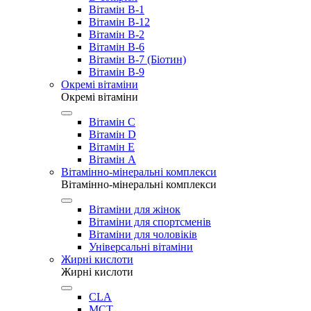
Вітамін B-1
Вітамін B-12
Вітамін B-2
Вітамін B-6
Вітамін B-7 (Біотин)
Вітамін B-9
Окремі вітаміни
Окремі вітаміни
Вітамін C
Вітамін D
Вітамін E
Вітамін А
Вітамінно-мінеральні комплекси
Вітамінно-мінеральні комплекси
Вітаміни для жінок
Вітаміни для спортсменів
Вітаміни для чоловіків
Універсальні вітаміни
Жирні кислоти
Жирні кислоти
CLA
MCT