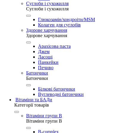
Суглоби і сухожилля
Суглоби і сухожилля
Глюкозамін/хондроіти/MSM
Колаген для суглобів
Здорове харчування
Здорове харчування
Арахісова паста
Джем
Ласощі
Панкейки
Печиво
Батончики
Батончики
Білкові батончики
Вуглеводні батончики
Вітаміни та БАДи
Категорії товарів
Вітаміни групи B
Вітаміни групи B
B-complex