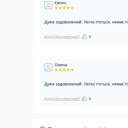
Євген
Дуже задоволений. Легко п'ється, немає 
Відгук був корисний?
0
Олена
Дуже задоволений. Легко п'ється, немає 
Відгук був корисний?
0