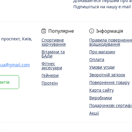
Дізнавайтеся першим про ак
Підпишіться на нашу e-mail
Популярне
Інформація
 проспект, Київ,
Спортивне
Правила повернення
харчування
відшкодування
Вітаміни та
Про магазин
БАДи
Оплата
Фітнес
.ua@gmail.com
Умови угоди
аксесуари
Зворотній зв'язок
Гейнери
актів
Повернення товару
Протеїн
Карта сайту
Виробники
Подарункові сертифі
Акції