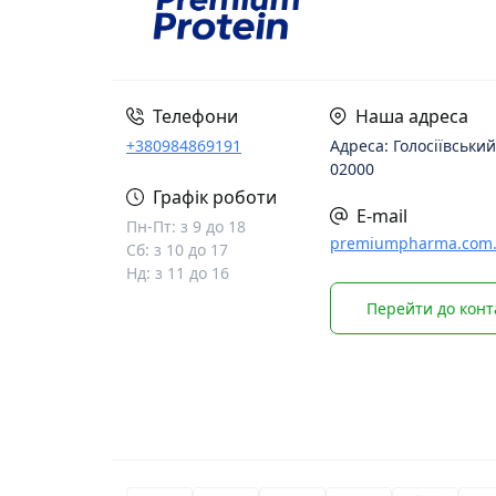
Телефони
Наша адреса
+380984869191
Адреса: Голосіївський
02000
Графік роботи
E-mail
Пн-Пт: з 9 до 18
premiumpharma.com
Сб: з 10 до 17
Нд: з 11 до 16
Перейти до конт