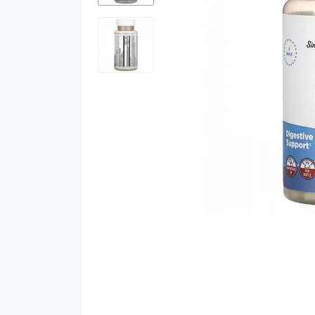
К
м
К
Ч
М
С
Х
Ц
Г
Ко
А
Гі
К
М