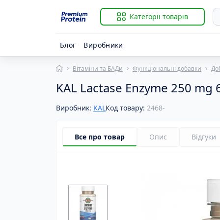
Категорії товарів
Блог
Виробники
Вітаміни та БАДи
Функціональні добавки
До
Із
B
KAL Lactase Enzyme 250 mg 6
Гі
Ві
К
Ві
Виробник:
KAL
Код товару:
2468-
К
Ві
К
Ві
Р
Ві
Все про товар
Опис
Відгуки
С
Ві
За
B
Й
B
К
BC