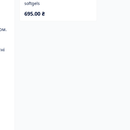
softgels
695.00 ₴
ом.
ні