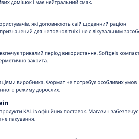
йвих домішок і має нейтральний смак.
ористувачів, які доповнюють свій щоденний раціон
изначений для неповнолітніх і не є лікувальним засоб
s
безпечує тривалий період використання. Softgels компакт
герметично закрита.
аціями виробника. Формат не потребує особливих умов
енного режиму дорослих.
ein
продукти KAL із офіційних поставок. Магазин забезпечує
тне пакування.