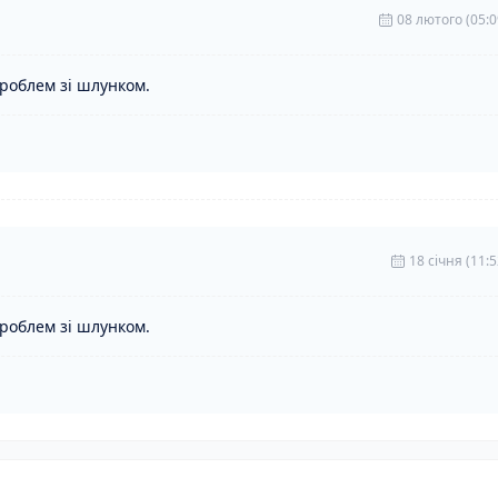
08 лютого (05:0
проблем зі шлунком.
18 cічня (11:5
проблем зі шлунком.