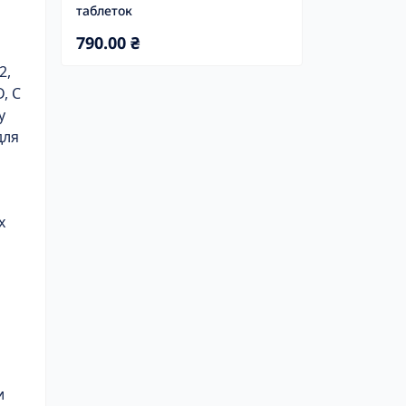
таблеток
790.00 ₴
2,
, C
у
для
х
и
и