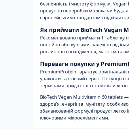
безпечність і чистоту формули. Vegan M
продуктів переробки молока чи будь-я
європейським стандартам і підходить
Як приймати BioTech Vegan M
Рекомендовано приймати 1 таблетку на
постійно або курсами, залежно від інд
рослинного походження, магнієм та а
Переваги покупки у Premium
PremiumProtein гарантує оригінальніст
упаковки та якісний сервіс. Покупці о
термінами придатності та можливістю 
BioTech Vegan Multivitamin 60 tablets
здоров’я, енергії та імунітету, особли
збалансованій формулі продукт легко 
ключовими мікроелементами.