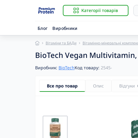
Категорії товарів
Блог
Виробники
Вітаміни та БАДи
Вітамінно-мінеральні комплек
Із
B
BioTech Vegan Multivitamin,
Гі
Ві
К
Ві
Виробник:
BioTech
Код товару:
2545-
К
Ві
К
Ві
Р
Ві
Все про товар
Опис
Відгуки
С
Ві
За
B
Й
B
К
BC