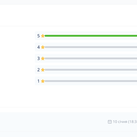
5
4
3
2
1
10 cічня (18:3