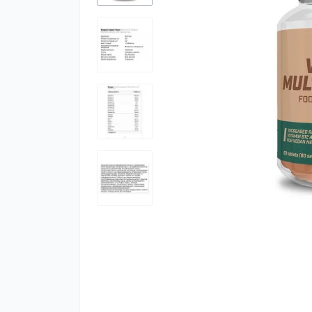
К
м
К
Ч
М
С
Х
Ц
Г
Ко
А
Гі
К
М