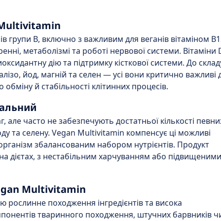
Multivitamin
ів групи B, включно з важливим для веганів вітаміном B1
енні, метаболізмі та роботі нервової системи. Вітаміни D
оксидантну дію та підтримку кісткової системи. До склад
залізо, йод, магній та селен — усі вони критично важливі 
обміну й стабільності клітинних процесів.
уальний
, але часто не забезпечують достатньої кількості певни
оду та селену. Vegan Multivitamin компенсує ці можливі
організм збалансованим набором нутрієнтів. Продукт
 на дієтах, з нестабільним харчуванням або підвищеним
gan Multivitamin
ю рослинне походження інгредієнтів та висока
омпонентів тваринного походження, штучних барвників ч