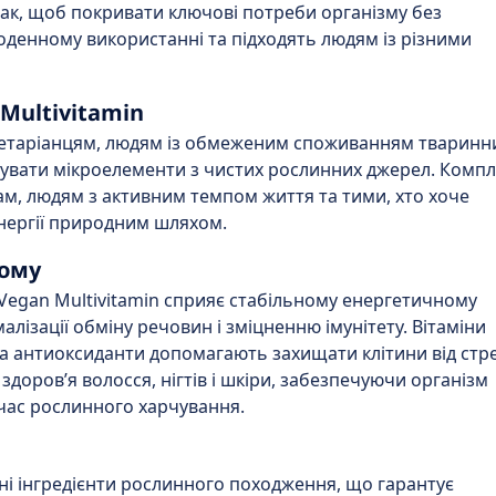
ак, щоб покривати ключові потреби організму без
оденному використанні та підходять людям із різними
Multivitamin
гетаріанцям, людям із обмеженим споживанням тваринн
имувати мікроелементи з чистих рослинних джерел. Комп
м, людям з активним темпом життя та тими, хто хоче
енергії природним шляхом.
йому
Vegan Multivitamin сприяє стабільному енергетичному
лізації обміну речовин і зміцненню імунітету. Вітаміни
 а антиоксиданти допомагають захищати клітини від стре
доров’я волосся, нігтів і шкіри, забезпечуючи організм
час рослинного харчування.
ні інгредієнти рослинного походження, що гарантує