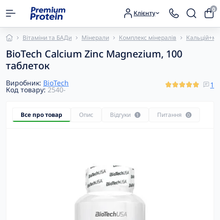
0
Клієнту
Вітаміни та БАДи
Мінерали
Комплекс мінералів
Кальцій+ма
BioTech Calcium Zinc Magnezium, 100
таблеток
Виробник:
BioTech
1
Код товару:
2540-
Все про товар
Опис
Відгуки
Питання
1
0