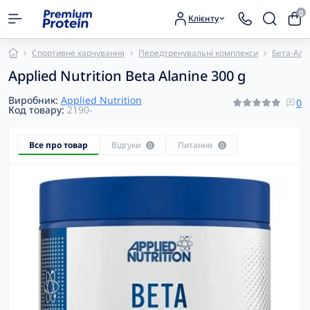
0
Клієнту
Спортивне харчування
Передтренувальні комплекси
Бета-Ала
Applied Nutrition Beta Alanine 300 g
Виробник:
Applied Nutrition
0
Код товару:
2190-
Все про товар
Відгуки
Питання
0
0