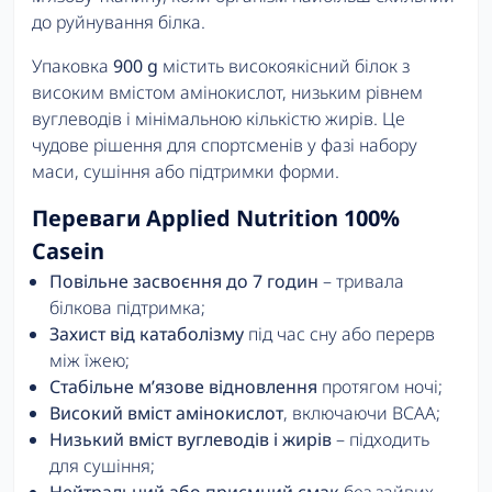
до руйнування білка.
Упаковка
900 g
містить високоякісний білок з
високим вмістом амінокислот, низьким рівнем
вуглеводів і мінімальною кількістю жирів. Це
чудове рішення для спортсменів у фазі набору
маси, сушіння або підтримки форми.
Переваги Applied Nutrition 100%
Casein
Повільне засвоєння до 7 годин
– тривала
білкова підтримка;
Захист від катаболізму
під час сну або перерв
між їжею;
Стабільне м’язове відновлення
протягом ночі;
Високий вміст амінокислот
, включаючи BCAA;
Низький вміст вуглеводів і жирів
– підходить
для сушіння;
Нейтральний або приємний смак
без зайвих