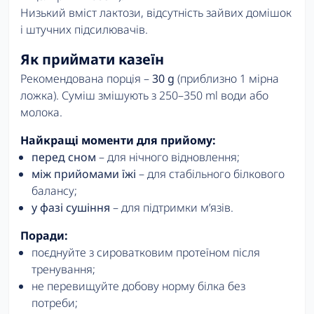
Низький вміст лактози, відсутність зайвих домішок
і штучних підсилювачів.
Як приймати казеїн
Рекомендована порція –
30 g
(приблизно 1 мірна
ложка). Суміш змішують з 250–350 ml води або
молока.
Найкращі моменти для прийому:
перед сном
– для нічного відновлення;
між прийомами їжі
– для стабільного білкового
балансу;
у фазі сушіння
– для підтримки м’язів.
Поради:
поєднуйте з сироватковим протеїном після
тренування;
не перевищуйте добову норму білка без
потреби;