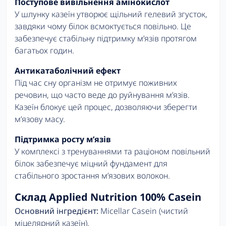
Поступове вивільнення амінокислот
У шлунку казеїн утворює щільний гелевий згусток,
завдяки чому білок всмоктується повільно. Це
забезпечує стабільну підтримку м’язів протягом
багатьох годин.
Антикатаболічний ефект
Під час сну організм не отримує поживних
речовин, що часто веде до руйнування м’язів.
Казеїн блокує цей процес, дозволяючи зберегти
м’язову масу.
Підтримка росту м’язів
У комплексі з тренуваннями та раціоном повільний
білок забезпечує міцний фундамент для
стабільного зростання м’язових волокон.
Склад Applied Nutrition 100% Casein
Основний інгредієнт:
Micellar Casein (чистий
міцелярний казеїн).