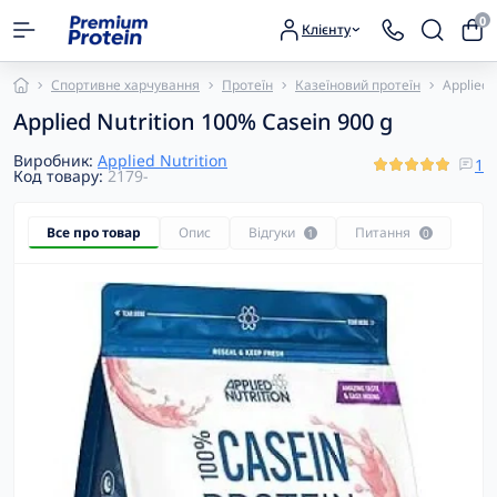
0
Клієнту
Спортивне харчування
Протеїн
Казеїновий протеїн
Applied 
Applied Nutrition 100% Casein 900 g
Виробник:
Applied Nutrition
1
Код товару:
2179-
Все про товар
Опис
Відгуки
Питання
1
0