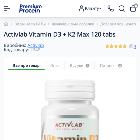
0
Клієнту
Вітаміни та БАДи
Функціональні добавки
Добавки для імунітет
Activlab Vitamin D3 + K2 Max 120 tabs
Виробник:
Activlab
3
Код товару:
2248-
Все про товар
Опис
Відгуки
Питання
3
0