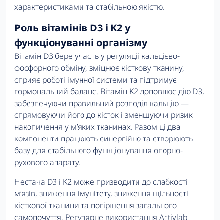
характеристиками та стабільною якістю.
Роль вітамінів D3 і K2 у
функціонуванні організму
Вітамін D3 бере участь у регуляції кальцієво-
фосфорного обміну, зміцнює кісткову тканину,
сприяє роботі імунної системи та підтримує
гормональний баланс. Вітамін K2 доповнює дію D3,
забезпечуючи правильний розподіл кальцію —
спрямовуючи його до кісток і зменшуючи ризик
накопичення у м’яких тканинах. Разом ці два
компоненти працюють синергійно та створюють
базу для стабільного функціонування опорно-
рухового апарату.
Нестача D3 і K2 може призводити до слабкості
м’язів, зниження імунітету, зниження щільності
кісткової тканини та погіршення загального
самопочуття. Регулярне використання Activlab