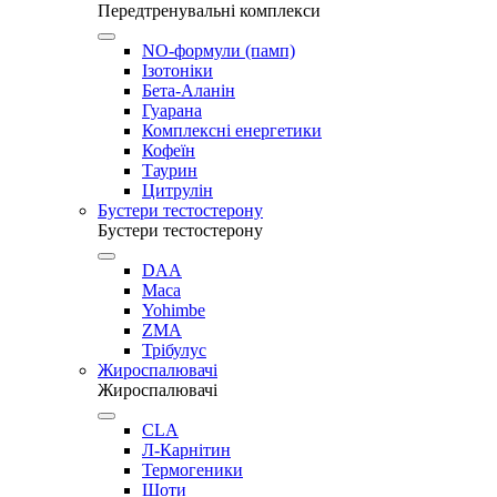
Передтренувальні комплекси
NO-формули (памп)
Ізотоніки
Бета-Аланін
Гуарана
Комплексні енергетики
Кофеїн
Таурин
Цитрулін
Бустери тестостерону
Бустери тестостерону
DAA
Maca
Yohimbe
ZMA
Трібулус
Жироспалювачі
Жироспалювачі
CLA
Л-Карнітин
Термогеники
Шоти