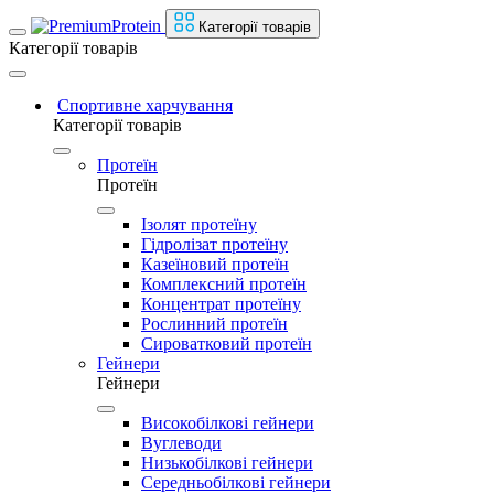
Категорії товарів
Категорії товарів
Спортивне харчування
Категорії товарів
Протеїн
Протеїн
Ізолят протеїну
Гідролізат протеїну
Казеїновий протеїн
Комплексний протеїн
Концентрат протеїну
Рослинний протеїн
Сироватковий протеїн
Гейнери
Гейнери
Високобілкові гейнери
Вуглеводи
Низькобілкові гейнери
Середньобілкові гейнери