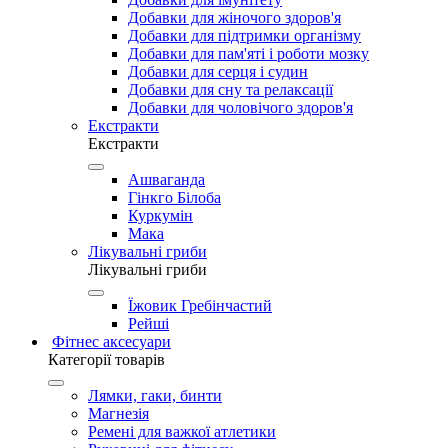
Добавки для жіночого здоров'я
Добавки для підтримки організму
Добавки для пам'яті і роботи мозку
Добавки для серця і судин
Добавки для сну та релаксації
Добавки для чоловічого здоров'я
Екстракти
Екстракти
Ашваганда
Гінкго Білоба
Куркумін
Мака
Лікувальні гриби
Лікувальні гриби
Їжовик Гребінчастий
Рейші
Фітнес аксесуари
Категорії товарів
Лямки, гаки, бинти
Магнезія
Ремені для важкої атлетики