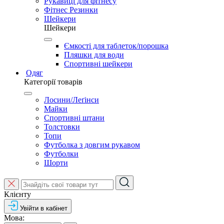
Рукавиці для фітнесу
Фітнес Резинки
Шейкери
Шейкери
Ємкості для таблеток/порошка
Пляшки для води
Спортивні шейкери
Одяг
Категорії товарів
Лосини/Леґінси
Майки
Спортивні штани
Толстовки
Топи
Футболка з довгим рукавом
Футболки
Шорти
Клієнту
Увійти в кабінет
Мова: