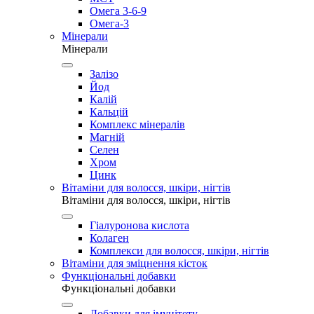
Омега 3-6-9
Омега-3
Мінерали
Мінерали
Залізо
Йод
Калій
Кальцій
Комплекс мінералів
Магній
Селен
Хром
Цинк
Вітаміни для волосся, шкіри, нігтів
Вітаміни для волосся, шкіри, нігтів
Гіалуронова кислота
Колаген
Комплекси для волосся, шкіри, нігтів
Вітаміни для зміцнення кісток
Функціональні добавки
Функціональні добавки
Добавки для імунітету