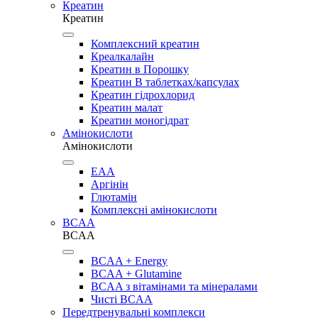
Креатин
Креатин
Комплексний креатин
Креалкалайн
Креатин в Порошку
Креатин В таблетках/капсулах
Креатин гідрохлорид
Креатин малат
Креатин моногідрат
Амінокислоти
Амінокислоти
EAA
Аргінін
Глютамін
Комплексні амінокислоти
BCAA
BCAA
BCAA + Energy
BCAA + Glutamine
BCAA з вітамінами та мінералами
Чисті BCAA
Передтренувальні комплекси