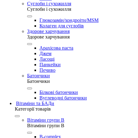
Суглоби і сухожилля
Суглоби і сухожилля
Глюкозамін/хондроіти/MSM
Колаген для суглобів
Здорове харчування
Здорове харчування
Арахісова паста
Джем
Ласощі
Панкейки
Печиво
Батончики
Батончики
Білкові батончики
Вуглеводні батончики
Вітаміни та БАДи
Категорії товарів
Вітаміни групи B
Вітаміни групи B
B-complex