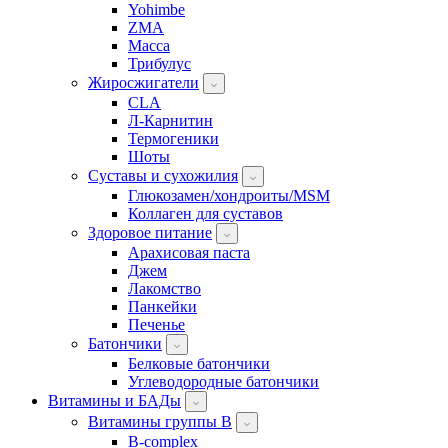
Yohimbe
ZMA
Масса
Трибулус
Жиросжигатели
CLA
Л-Карнитин
Термогеники
Шоты
Суставы и сухожилия
Глюкозамен/хондроиты/MSM
Коллаген для суставов
Здоровое питание
Арахисовая паста
Джем
Лакомство
Панкейки
Печенье
Батончики
Белковые батончики
Углеводородные батончики
Витамины и БАДы
Витамины группы B
B-complex