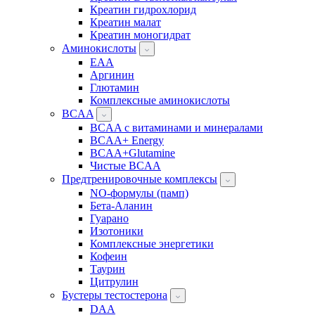
Креатин гидрохлорид
Креатин малат
Креатин моногидрат
Аминокислоты
EAA
Аргинин
Глютамин
Комплексные аминокислоты
BCAA
BCAA с витаминами и минералами
BCAA+ Energy
BCAA+Glutamine
Чистые BCAA
Предтренировочные комплексы
NO-формулы (памп)
Бета-Аланин
Гуарано
Изотоники
Комплексные энергетики
Кофеин
Таурин
Цитрулин
Бустеры тестостерона
DAA