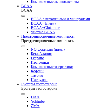
Комплексные аминокислоты
BCAA
BCAA
BCAA с витаминами и минералами
BCAA+ Energy
BCAA+Glutamine
Чистые BCAA
Предтренировочные комплексы
Предтренировочные комплексы
NO-формулы (памп)
Бета-Аланин
Гуарано
Изотоники
Комплексные энергетики
Кофеин
Таурин
Цитрулин
Бустеры тестостерона
Бустеры тестостерона
DAA
Yohimbe
ZMA