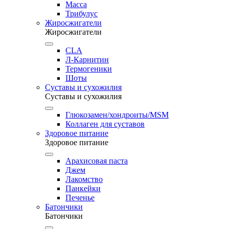
Масса
Трибулус
Жиросжигатели
Жиросжигатели
CLA
Л-Карнитин
Термогеники
Шоты
Суставы и сухожилия
Суставы и сухожилия
Глюкозамен/хондроиты/MSM
Коллаген для суставов
Здоровое питание
Здоровое питание
Арахисовая паста
Джем
Лакомство
Панкейки
Печенье
Батончики
Батончики