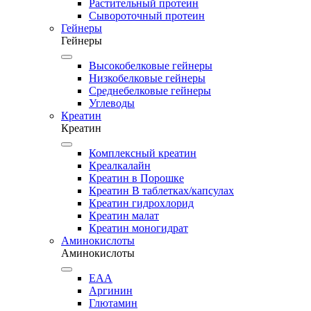
Растительный протеин
Сывороточный протеин
Гейнеры
Гейнеры
Высокобелковые гейнеры
Низкобелковые гейнеры
Среднебелковые гейнеры
Углеводы
Креатин
Креатин
Комплексный креатин
Креалкалайн
Креатин в Порошке
Креатин В таблетках/капсулах
Креатин гидрохлорид
Креатин малат
Креатин моногидрат
Аминокислоты
Аминокислоты
EAA
Аргинин
Глютамин