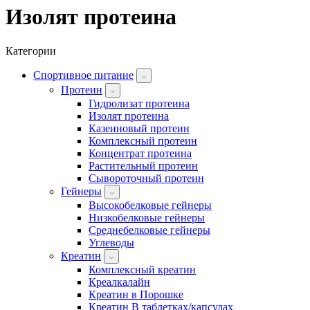
Изолят протеина
Категории
Спортивное питание
Протеин
Гидролизат протеина
Изолят протеина
Казеиновый протеин
Комплексный протеин
Концентрат протеина
Растительный протеин
Сывороточный протеин
Гейнеры
Высокобелковые гейнеры
Низкобелковые гейнеры
Среднебелковые гейнеры
Углеводы
Креатин
Комплексный креатин
Креалкалайн
Креатин в Порошке
Креатин В таблетках/капсулах