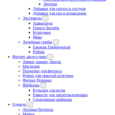
Лютеин
Добавки для сердца и сосудов
Добавки для сна и релаксации
Экстракты
Ашваганда
Гинкго Билоба
Куркумин
Мако
Лечебные грибы
Ежовик Гребенчатый
Рейши
Фитнес аксессуары
Лямки, крюки, бинты
Магнезия
Перчатки для фитнеса
Ремни для тяжелой атлетики
Фитнес Резинки
Шейкеры
Бутылки для воды
Емкости для таблеток/порошка
Спортивные шейкеры
Одежда
Лосины/Легинсы
Майки