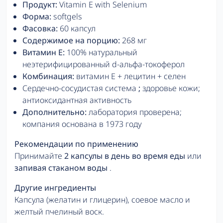
Продукт:
Vitamin E with Selenium
Форма:
softgels
Фасовка:
60 капсул
Содержимое на порцию:
268 мг
Витамин E:
100% натуральный
неэтерифицированный d-альфа-токоферол
Комбинация:
витамин E + лецитин + селен
Сердечно-сосудистая система
;
здоровье кожи;
антиоксидантная активность
Дополнительно:
лаборатория проверена;
компания основана в 1973 году
Рекомендации по применению
Принимайте
2 капсулы в день
во время еды
или
запивая стаканом воды
.
Другие ингредиенты
Капсула (желатин и глицерин), соевое масло и
желтый пчелиный воск.