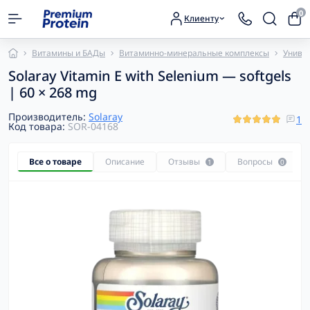
0
Клиенту
Витамины и БАДы
Витаминно-минеральные комплексы
Униве
Solaray Vitamin E with Selenium — softgels
| 60 × 268 mg
Производитель:
Solaray
1
Код товара:
SOR-04168
Все о товаре
Описание
Отзывы
Вопросы
1
0