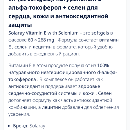
альфа-токоферол + селен для
сердца, кожи и антиоксидантной
защиты
Solaray Vitamin E with Selenium
– это
softgels
в
фасовке
60 × 268 mg
. Формула сочетает
витамин
E
,
селен
и
лецитин
в формате, который удобно
добавить в ежедневный рацион.
Витамин E в этом продукте получают из
100%
натурального неэтерифицированного d-альфа-
токоферола
. В комплексе он работает как
антиоксидант
и поддерживает
здоровье
сердечно-сосудистой системы
и
кожи
.
Селен
дополняет формулу как часть антиоксидантной
комбинации, а
лецитин
добавлен для облегчения
усвоения.
Бренд:
Solaray