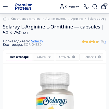
0
Клиенту
Спортивное питание
Аминокислоты
Аргинин
Solaray L-Argin
Solaray L-Arginine L-Ornithine — capsules |
50 × 750 мг
Производитель:
Solaray
3
Код товара:
SOR-04880
Все о товаре
Описание
Отзывы
Вопросы
3
0