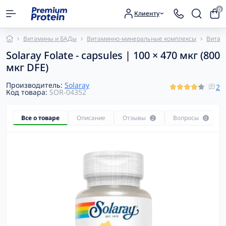
0
Клиенту
Витамины и БАДы
Витаминно-минеральные комплексы
Витам
Solaray Folate - capsules | 100 × 470 мкг (800
мкг DFE)
Производитель:
Solaray
2
Код товара:
SOR-04352
Все о товаре
Описание
Отзывы
Вопросы
2
0