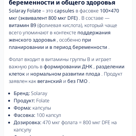
беременности и общего здоровья
Solaray Folate
– это
capsules
в фасовке
100×470
мкг (эквивалент 800 мкг DFE)
. В составе —
витамин B9
(фолиевая кислота), который чаще
всего упоминают в контексте
поддержания
женского здоровья
, особенно
при
планировании и в период беременности
.
Фолат входит в витамины группы B и играет
важную роль в
формировании ДНК
,
разделении
клеток
и
нормальном развитии плода
. Продукт
заявлен как
веганский
и
без ГМО
.
Бренд:
Solaray
Продукт:
Folate
Форма:
капсулы
Фасовка:
100 капсул
Дозировка:
470 мкг фолата = 800 мкг DFE на
капсулу