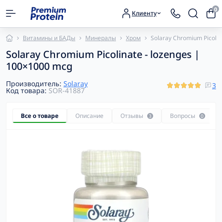
0
Клиенту
Витамины и БАДы
Минералы
Хром
Solaray Chromium Picolin
Solaray Chromium Picolinate - lozenges |
100×1000 mcg
Производитель:
Solaray
3
Код товара:
SOR-41887
Все о товаре
Описание
Отзывы
Вопросы
3
0