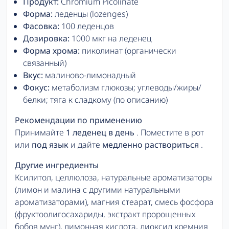
Продукт:
Chromium Picolinate
Форма:
леденцы (lozenges)
Фасовка:
100 леденцов
Дозировка:
1000 мкг на леденец
Форма хрома:
пиколинат (органически
связанный)
Вкус:
малиново-лимонадный
Фокус:
метаболизм глюкозы; углеводы/жиры/
белки; тяга к сладкому (по описанию)
Рекомендации по применению
Принимайте
1 леденец в день
. Поместите в рот
или
под язык
и дайте
медленно раствориться
.
Другие ингредиенты
Ксилитол, целлюлоза, натуральные ароматизаторы
(лимон и малина с другими натуральными
ароматизаторами), магния стеарат, смесь фосфора
(фруктоолигосахариды, экстракт пророщенных
бобов мунг), лимонная кислота, диоксид кремния