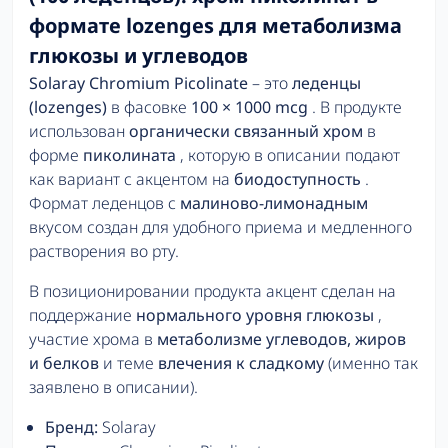
формате lozenges для метаболизма
глюкозы и углеводов
Solaray Chromium Picolinate
– это
леденцы
(lozenges)
в фасовке
100 × 1000 mcg
. В продукте
использован
органически связанный хром
в
форме
пиколината
, которую в описании подают
как вариант с акцентом на
биодоступность
.
Формат леденцов с
малиново-лимонадным
вкусом создан для удобного приема и медленного
растворения во рту.
В позиционировании продукта акцент сделан на
поддержание
нормального уровня глюкозы
,
участие хрома в
метаболизме углеводов, жиров
и белков
и теме
влечения к сладкому
(именно так
заявлено в описании).
Бренд:
Solaray