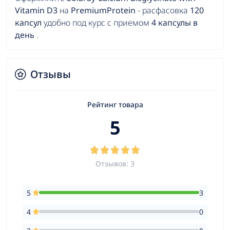
Vitamin D3
на
PremiumProtein
- расфасовка
120
капсул
удобно под курс с приемом
4 капсулы в
день
.
Отзывы
Рейтинг товара
5
Отзывов: 3
5
3
4
0