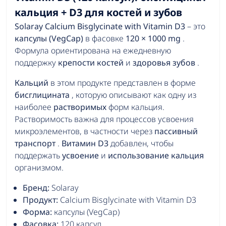
кальция + D3 для костей и зубов
Solaray Calcium Bisglycinate with Vitamin D3
– это
капсулы (VegCap)
в фасовке
120 × 1000 mg
.
Формула ориентирована на ежедневную
поддержку
крепости костей
и
здоровья зубов
.
Кальций
в этом продукте представлен в форме
бисглицината
, которую описывают как одну из
наиболее
растворимых
форм кальция.
Растворимость важна для процессов усвоения
микроэлементов, в частности через
пассивный
транспорт
.
Витамин D3
добавлен, чтобы
поддержать
усвоение
и
использование кальция
организмом.
Бренд:
Solaray
Продукт:
Calcium Bisglycinate with Vitamin D3
Форма:
капсулы (VegCap)
Фасовка:
120 капсул