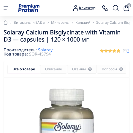
0
Клиенту
Витамины и БАДы
Минералы
Кальций
Solaray Calcium Bisgl
Solaray Calcium Bisglycinate with Vitamin
D3 — capsules | 120 × 1000 мг
Производитель:
Solaray
3
Код товара:
SOR-45794
Все о товаре
Описание
Отзывы
Вопросы
3
0