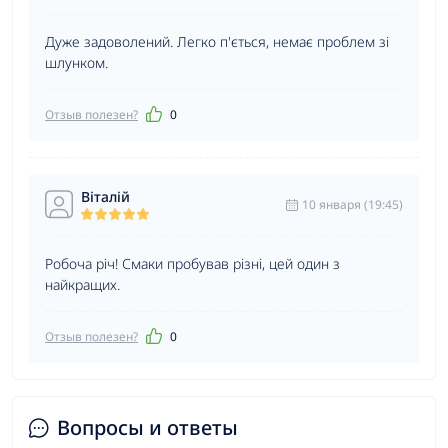
Дуже задоволений. Легко п'ється, немає проблем зі
шлунком.
Отзыв полезен?
0
Віталій
10 января (19:45)
Робоча річ! Смаки пробував різні, цей один з
найкращих.
Отзыв полезен?
0
Вопросы и ответы