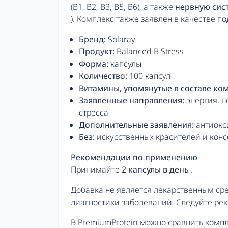
(B1, B2, B3, B5, B6), а также
нервную сис
). Комплекс также заявлен в качестве 
Бренд:
Solaray
Продукт:
Balanced B Stress
Форма:
капсулы
Количество:
100 капсул
Витамины, упомянутые в составе ком
Заявленные направления:
энергия, н
стресса
Дополнительные заявления:
антиокс
Без:
искусственных красителей и консе
Рекомендации по применению
Принимайте
2 капсулы в день
.
Добавка не является лекарственным ср
диагностики заболеваний. Следуйте р
В PremiumProtein можно сравнить компл