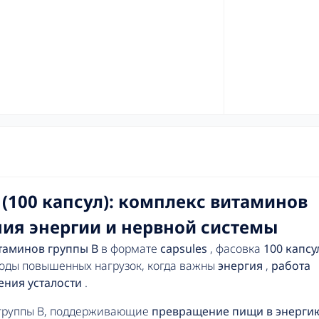
s (100 капсул): комплекс витаминов
ия энергии и нервной системы
таминов группы B
в формате
capsules
, фасовка
100 капсу
оды повышенных нагрузок, когда важны
энергия
,
работа
ния усталости
.
 группы B, поддерживающие
превращение пищи в энерги