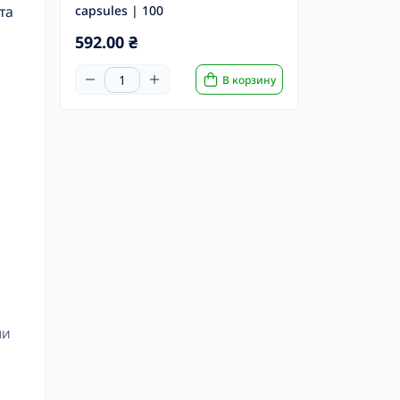
та
capsules | 100
592.00 ₴
В корзину
ли