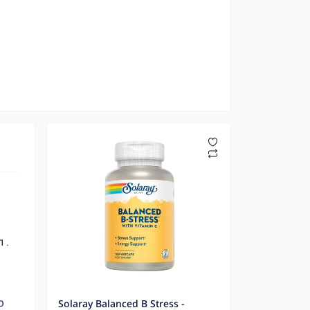
л
.
ю
Solaray Balanced B Stress -