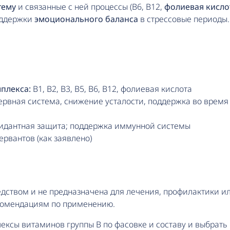
тему
и связанные с ней процессы (B6, B12,
фолиевая кисло
поддержки
эмоционального баланса
в стрессовые периоды.
плекса:
B1, B2, B3, B5, B6, B12, фолиевая кислота
ервная система, снижение усталости, поддержка во время
идантная защита; поддержка иммунной системы
рвантов (как заявлено)
едством и не предназначена для лечения, профилактики и
екомендациям по применению.
ексы витаминов группы B по фасовке и составу и выбрать