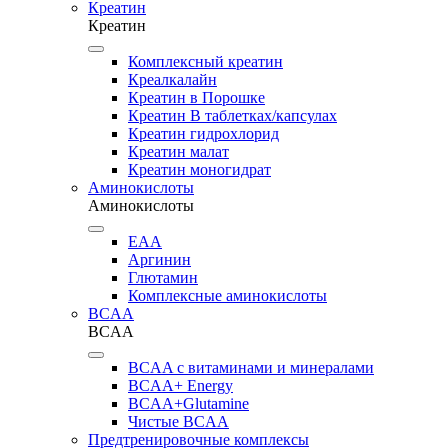
Креатин
Креатин
Комплексный креатин
Креалкалайн
Креатин в Порошке
Креатин В таблетках/капсулах
Креатин гидрохлорид
Креатин малат
Креатин моногидрат
Аминокислоты
Аминокислоты
EAA
Аргинин
Глютамин
Комплексные аминокислоты
BCAA
BCAA
BCAA с витаминами и минералами
BCAA+ Energy
BCAA+Glutamine
Чистые BCAA
Предтренировочные комплексы