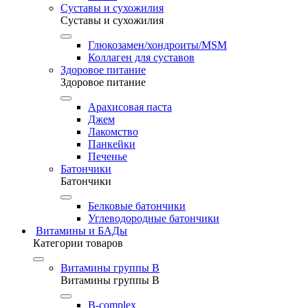
Суставы и сухожилия
Суставы и сухожилия
Глюкозамен/хондроиты/MSM
Коллаген для суставов
Здоровое питание
Здоровое питание
Арахисовая паста
Джем
Лакомство
Панкейки
Печенье
Батончики
Батончики
Белковые батончики
Углеводородные батончики
Витамины и БАДы
Категории товаров
Витамины группы B
Витамины группы B
B-complex