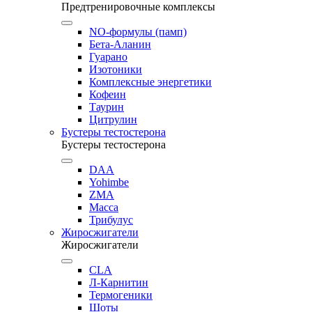
Предтренировочные комплексы
NO-формулы (памп)
Бета-Аланин
Гуарано
Изотоники
Комплексные энергетики
Кофеин
Таурин
Цитрулин
Бустеры тестостерона
Бустеры тестостерона
DAA
Yohimbe
ZMA
Масса
Трибулус
Жиросжигатели
Жиросжигатели
CLA
Л-Карнитин
Термогеники
Шоты