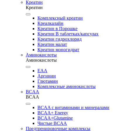
Креатин
Креатин
Комплексный креатин
Креалкалайн
Креатин в Порошке
Креатин В таблетках/капсулах
Креатин гидрохлорид
Креатин малат
Креатин моногидрат
Аминокислоты
Аминокислоты
EAA
Аргинин
Глютамин
Комплексные аминокислоты
BCAA
BCAA
BCAA с витаминами и минералами
BCAA+ Energy
BCAA+Glutamine
Чистые BCAA
Предтренировочные комплексы