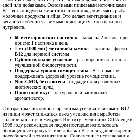
едой или добавками. Основными пищевыми источниками
B12 есть продукты животного происхождения: мясо, рыба,
молочные продукты и яйца. Это делает вегетарианцев и
веганов особенно уязвимыми к дефициту этого важного
нутриента.
60 вегетарианских пастилок
– запас на 2 месяца при
приеме 1 пастилка в день
1 мг (1000 мкг) метилкобаламина
– активная форма
B12 для нервной системы
Сублингвальное усвоение
– растворение во рту для
улучшенной биодоступности.
Поддержка уровня гомоцистеина
- B12 помогает
поддерживать здоровый уровень гомоцистеина.
Non-GMO, без глютена
- подходит для различных
диетических нужд
Приятный вкус
– натуральный ванильный
ароматизатор.
С возрастом способность организма усваивать витамин B12
из пищи может снижаться из-за уменьшения выработки
соляной кислоты в желудке. Институт медицины США еще в
1998 году рекомендовал людям постарше использовать
обогащенные продукты или добавки B12 для удовлетворения
потребностей в этом витамине. Современные исследования