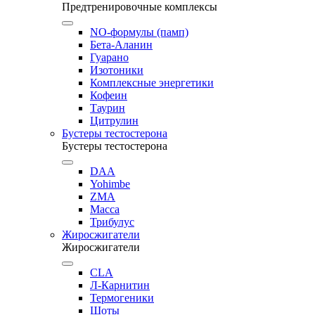
Предтренировочные комплексы
NO-формулы (памп)
Бета-Аланин
Гуарано
Изотоники
Комплексные энергетики
Кофеин
Таурин
Цитрулин
Бустеры тестостерона
Бустеры тестостерона
DAA
Yohimbe
ZMA
Масса
Трибулус
Жиросжигатели
Жиросжигатели
CLA
Л-Карнитин
Термогеники
Шоты