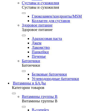
Суставы и сухожилия
Суставы и сухожилия
Глюкозамен/хондроиты/MSM
Коллаген для суставов
Здоровое питание
Здоровое питание
Арахисовая паста
Джем
Лакомство
Панкейки
Печенье
Батончики
Батончики
Белковые батончики
Углеводородные батончики
Витамины и БАДы
Категории товаров
Витамины группы B
Витамины группы B
B-complex