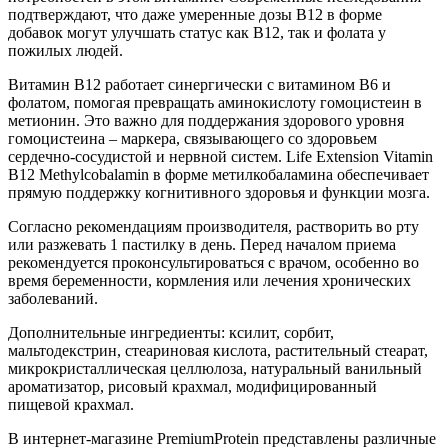
подтверждают, что даже умеренные дозы B12 в форме
добавок могут улучшать статус как B12, так и фолата у
пожилых людей.
Витамин B12 работает синергически с витамином B6 и
фолатом, помогая превращать аминокислоту гомоцистеин в
метионин. Это важно для поддержания здорового уровня
гомоцистеина – маркера, связывающего со здоровьем
сердечно-сосудистой и нервной систем. Life Extension Vitamin
B12 Methylcobalamin в форме метилкобаламина обеспечивает
прямую поддержку когнитивного здоровья и функции мозга.
Согласно рекомендациям производителя, растворить во рту
или разжевать 1 пастилку в день. Перед началом приема
рекомендуется проконсультироваться с врачом, особенно во
время беременности, кормления или лечения хронических
заболеваний.
Дополнительные ингредиенты: ксилит, сорбит,
мальтодекстрин, стеариновая кислота, растительный стеарат,
микрокристаллическая целлюлоза, натуральный ванильный
ароматизатор, рисовый крахмал, модифицированный
пищевой крахмал.
В интернет-магазине PremiumProtein представлены различные