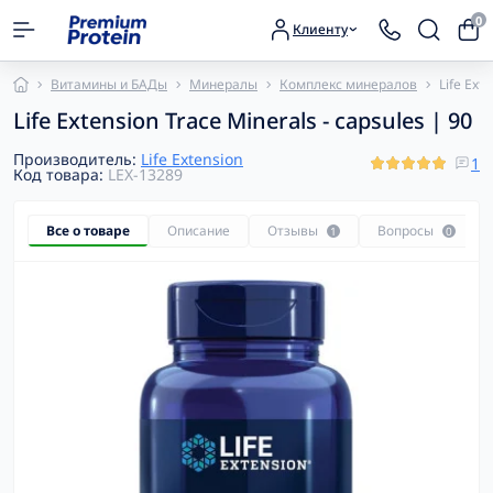
0
Клиенту
Витамины и БАДы
Минералы
Комплекс минералов
Life Ext
Life Extension Trace Minerals - capsules | 90
Производитель:
Life Extension
1
Код товара:
LEX-13289
Все о товаре
Описание
Отзывы
Вопросы
1
0