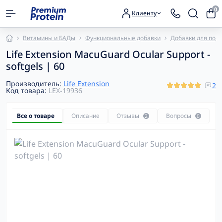
0
Клиенту
Витамины и БАДы
Функциональные добавки
Добавки для под
Life Extension MacuGuard Ocular Support -
softgels | 60
Производитель:
Life Extension
2
Код товара:
LEX-19936
Все о товаре
Описание
Отзывы
Вопросы
2
0