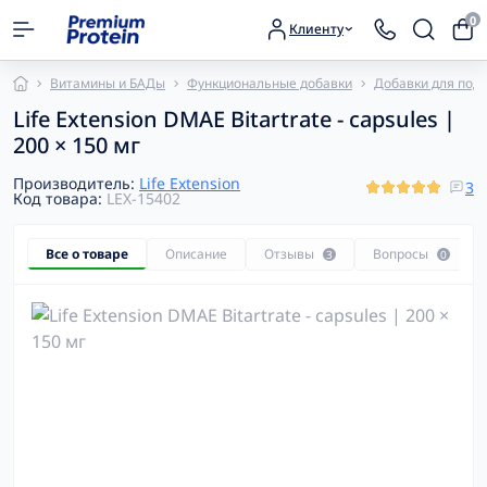
0
Клиенту
Витамины и БАДы
Функциональные добавки
Добавки для под
Life Extension DMAE Bitartrate - capsules |
200 × 150 мг
Производитель:
Life Extension
3
Код товара:
LEX-15402
Все о товаре
Описание
Отзывы
Вопросы
3
0