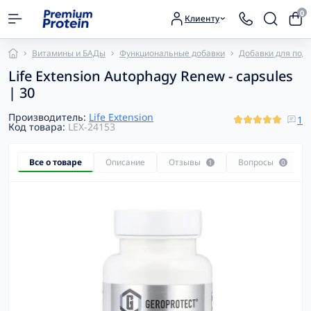
0
Клиенту
Витамины и БАДы
Функциональные добавки
Добавки для под
Life Extension Autophagy Renew - capsules
| 30
Производитель:
Life Extension
1
Код товара:
LEX-24153
Все о товаре
Описание
Отзывы
Вопросы
1
0